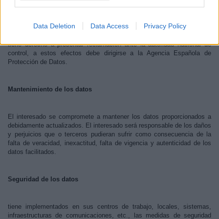
la posibilidad de revocar su consentimiento, pudiéndolos ejercitar
remitiendo un correo electrónico conchaminguela@apmadrid.es. La
petición deberá incluir nombre, apellidos, dirección, derecho que desea
Data Deletion
Data Access
Privacy Policy
solicitar y contenido de su petición. Finalmente, especialmente cuando
Usted no haya obtenido satisfacción en el ejercicio de sus derechos,
tiene derecho a presentar reclamación ante la autoridad nacional de
control, a estos efectos debe dirigirse a la Agencia Española de
Protección de Datos.
Mantenimiento de los datos
El interesado se compromete a mantener los datos proporcionados a
debidamente actualizados. El interesado será responsable de los daños
y perjuicios que o terceros pudieran sufrir como consecuencia de la
falta de veracidad, inexactitud, falta de vigencia y autenticidad de los
datos facilitados.
Seguridad de los datos
tiene implementados en sus centros de trabajo, locales, sistemas,
infraestructuras de comunicaciones, etc., las medidas de seguridad