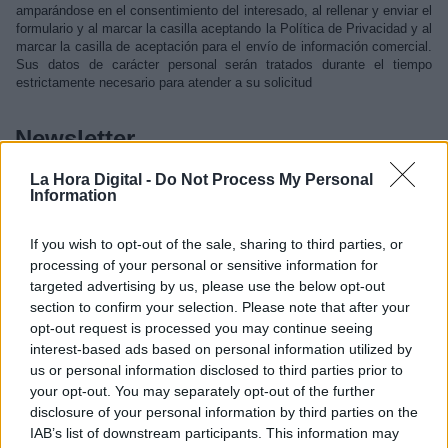
amparándose en el consentimiento del interesado, al rellenar y enviar el
formulario y al marcar la casilla aceptando la Política de Privacidad y al
marcar la casilla de aceptación para el envío de información comercial.
Sus datos de carácter personal serán tratados durante el tiempo
estrictamente necesario para atender a su solicitud
Newsletter
La Hora Digital -
Do Not Process My Personal
Information
De acuerdo con lo establecido por la legislación de protección de datos,
le informamos de que los datos de carácter personal proporcionados
para el envío de la Newsletter serán tratados por para enviarle
If you wish to opt-out of the sale, sharing to third parties, or
información relacionada con la actividad de amparándose este último
processing of your personal or sensitive information for
en el consentimiento del interesado, al rellenar y enviar el formulario y
al marcar la casilla aceptando las condiciones de uso. Sus datos de
targeted advertising by us, please use the below opt-out
carácter personal serán conservados hasta que cancele su suscripción
section to confirm your selection. Please note that after your
a la Newsletter de La Hora Digital.
opt-out request is processed you may continue seeing
interest-based ads based on personal information utilized by
Respecto a todos los tratamientos
us or personal information disclosed to third parties prior to
your opt-out. You may separately opt-out of the further
disclosure of your personal information by third parties on the
Comunicación de datos a terceros
IAB’s list of downstream participants. This information may