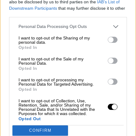
also be disclosed by us to third parties on the
IAB’s List of
Downstream Participants
that may further disclose it to other
No se cederán datos a terceros salvo obligación legal. Sin embargo, es
third parties.
posible que, para lacorrecta prestación de los servicios, deba
comunicar determinados datos personales a terceros que le presten
servicios, exclusivamente para el correcto funcionamiento de la
Personal Data Processing Opt Outs
empresa. En cualquier caso, estas comunicaciones de datos que
podrían realizarse, se harán como encargo de tratamiento por parte de
I want to opt-out of the Sharing of my
personal data.
dichos terceros, para la prestación de servicios a , por ejemplo para la
Opted In
prestación de servicios de asesoramiento fiscal podrá contratar con
terceros expertos la prestación del servicio, lo que implicará el acceso
por parte del tercero a la información de carácter personal o en el caso
I want to opt-out of the Sale of my
Personal Data.
de que contrate los servicios de alojamiento de hosting con un tercero.
Opted In
En este sentido, contará con los correspondientes contratos de
encargo de tratamiento con los terceros que traten o accedan a los
I want to opt-out of processing my
datos de carácter personal de , en cumplimiento de los establecido en
Personal Data for Targeted Advertising.
la normativa de Protección de Datos.
Opted In
I want to opt-out of Collection, Use,
Ejercicio de derechos
Retention, Sale, and/or Sharing of my
Personal Data that Is Unrelated with the
Purposes for which it was collected.
Opted Out
Igualmente le informamos que cuenta con los derechos de acceso,
rectificación, supresión, oposición, limitación al tratamiento y
CONFIRM
portabilidad, respecto de sus datos de carácter personal, así como con