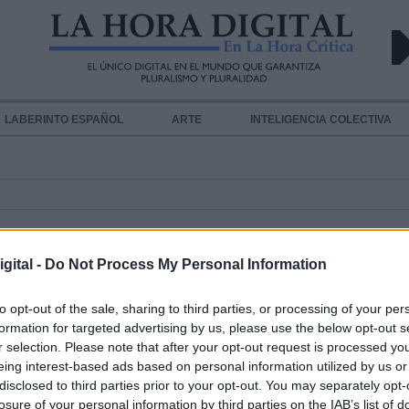
LABERINTO ESPAÑOL
ARTE
INTELIGENCIA COLECTIVA
gital -
Do Not Process My Personal Information
to opt-out of the sale, sharing to third parties, or processing of your per
formation for targeted advertising by us, please use the below opt-out s
r selection. Please note that after your opt-out request is processed y
Ya no hace falta tener cuenta en S
eing interest-based ads based on personal information utilized by us or
para poder acceder a sus videolla
disclosed to third parties prior to your opt-out. You may separately opt-
Por
Álvaro Secilla
losure of your personal information by third parties on the IAB’s list of