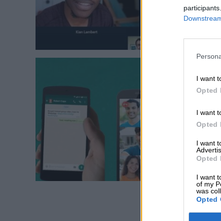
participants
Downstream 
Persona
I want t
Opted 
I want t
Opted 
I want 
Advertis
Opted 
I want t
of my P
was col
Opted 