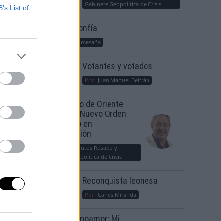
Gabinete Geopolítica de Crisis
B’s List of
Suelta y confía
Por
María Comesaña
Votantes y votados
Por
Juan Manuel Beltrán
 de
El Conflicto de Oriente
Medio: Un Nuevo Orden
Autoritario en
Construcción
Por
Álvaro Frutos Rosado y
Gabinete Geopolítica de Crisis
Reconquista leonesa
Por
Carlos Miranda
Clara Campoamor: Mi