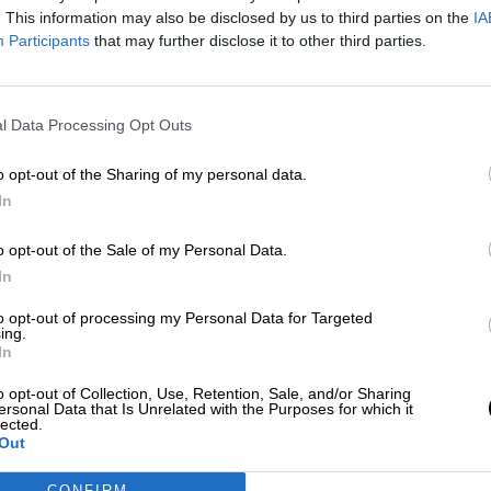
Más artículos de este autor
. This information may also be disclosed by us to third parties on the
IA
lunes, 6 de abril de 2020
Participants
that may further disclose it to other third parties.
l Data Processing Opt Outs
o opt-out of the Sharing of my personal data.
In
WhatsApp
ofrece el nuevo servicio
o opt-out of the Sale of my Personal Data.
videollamadas grupales
In
Por
Álvaro Secilla
Más artículos de este autor
to opt-out of processing my Personal Data for Targeted
martes, 21 de abril de 2020
ing.
In
o opt-out of Collection, Use, Retention, Sale, and/or Sharing
ersonal Data that Is Unrelated with the Purposes for which it
lected.
Out
CONFIRM