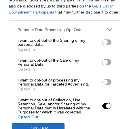
IAB’s list of downstream participants. This information may
also be disclosed by us to third parties on the
IAB’s List of
Downstream Participants
that may further disclose it to other
third parties.
Personal Data Processing Opt Outs
Los Morancos publican su segunda
canción sobre el coronavirus en el
I want to opt-out of the Sharing of my
personal data.
confinamiento
Opted In
Por
Álvaro Secilla
I want to opt-out of the Sale of my
Más artículos de este autor
Personal Data.
viernes, 8 de mayo de 2020
Opted In
I want to opt-out of processing my
Personal Data for Targeted Advertising.
Opted In
I want to opt-out of Collection, Use,
Retention, Sale, and/or Sharing of my
Personal Data that Is Unrelated with the
Purposes for which it was collected.
Opted Out
CONFIRM