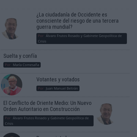
¿La ciudadanía de Occidente es
consciente del riesgo de una tercera
guerra mundial?
Por
Álvaro Frutos Rosado y Gabinete Geopolítica de
Crisis
Suelta y confía
Por
María Comesaña
Votantes y votados
Por
Juan Manuel Beltrán
El Conflicto de Oriente Medio: Un Nuevo
Orden Autoritario en Construcción
Por
Álvaro Frutos Rosado y Gabinete Geopolítica de
Crisis