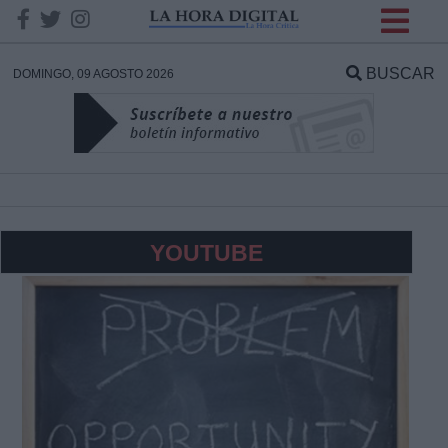
INFORMACION SOBRE LA
PROTECCIÓN DE TUS
BUSCAR
DOMINGO, 09 AGOSTO 2026
DATOS
Responsable:
Finalidad:
YOUTUBE
Datos tratados:
Legitimación:
Destinatarios: