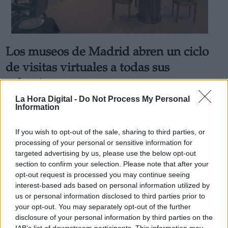
Los museos de Madrid abren un ciclo
de visitas virtuales a todas sus
colecciones
Por
Andrea Chaparro Cayuela
La Hora Digital -
Do Not Process My Personal
Más artículos de este autor
Information
lunes, 4 de mayo de 2020
If you wish to opt-out of the sale, sharing to third parties, or
processing of your personal or sensitive information for
targeted advertising by us, please use the below opt-out
section to confirm your selection. Please note that after your
opt-out request is processed you may continue seeing
interest-based ads based on personal information utilized by
us or personal information disclosed to third parties prior to
your opt-out. You may separately opt-out of the further
disclosure of your personal information by third parties on the