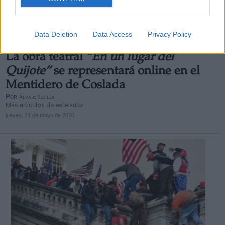
Data Deletion
Data Access
Privacy Policy
La obra teatral
“En un lugar del
Quijote”
se representará online en el
Mentidero de Coslada
Por
Álvaro Secilla
Más artículos de este autor
jueves, 21 de mayo de 2020