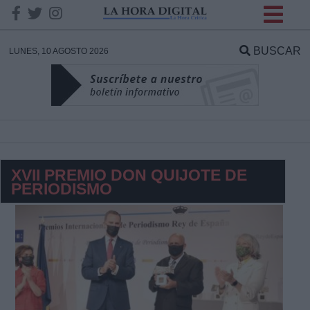
INFORMACION SOBRE LA
PROTECCIÓN DE TUS
BUSCAR
LUNES, 10 AGOSTO 2026
DATOS
Responsable:
Finalidad:
XVII PREMIO DON QUIJOTE DE
PERIODISMO
Datos tratados:
Legitimación:
Destinatarios: