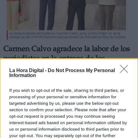
La vicepresidenta del Gobierno Carmen Calvo, junto al Rey Felipe VI, en la
entrega de los XXXVIII Premios Internacionales de Periodismo Rey de España
Derechos:
Carmen Calvo agradece la labor de los
periodistas en la entrega de los
link
Información adicional
Premios Internacionales de Periodismo
La Hora Digital -
Do Not Process My Personal
link
Information
Rey de España
La vicepresidenta primera del Gobierno considera que "Su
If you wish to opt-out of the sale, sharing to third parties, or
trabajo es fundamental para que los cimientos de las
sociedades democráticas no se convulsionen"
processing of your personal or sensitive information for
Por
Virginia López
targeted advertising by us, please use the below opt-out
Más artículos de este autor
section to confirm your selection. Please note that after your
jueves, 10 de junio de 2021
opt-out request is processed you may continue seeing
interest-based ads based on personal information utilized by
us or personal information disclosed to third parties prior to
your opt-out. You may separately opt-out of the further