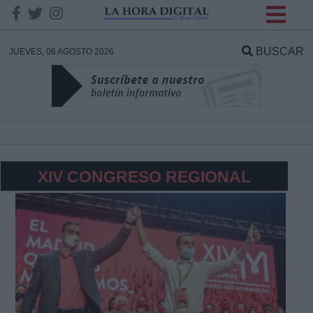
INFORMACION SOBRE LA
PROTECCIÓN DE TUS
BUSCAR
JUEVES, 06 AGOSTO 2026
DATOS
Responsable:
Finalidad:
XIV CONGRESO REGIONAL
Datos tratados:
Legitimación:
Destinatarios: