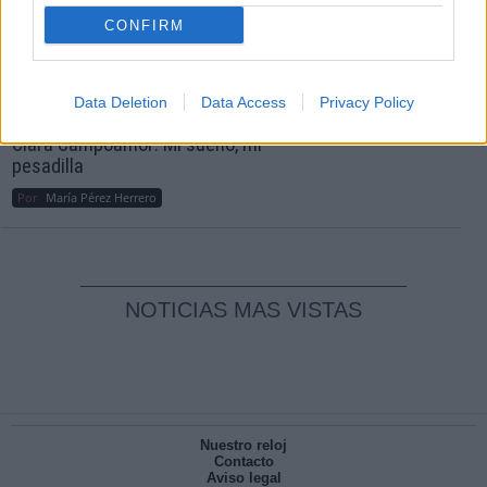
Crisis
CONFIRM
Reconquista leonesa
Por
Carlos Miranda
Data Deletion
Data Access
Privacy Policy
Clara Campoamor: Mi sueño, mi
pesadilla
Por
María Pérez Herrero
NOTICIAS MAS VISTAS
Nuestro reloj
Contacto
Aviso legal