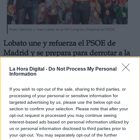
Pedro Sánchez y Juan Lobato en el XIV Congreso Regional del PSOE
Derechos:
Lobato une y refuerza el PSOE de
Madrid y se prepara para derrotar a la
link
derecha dentro de 18 meses
Información adicional
La Hora Digital -
Do Not Process My Personal
El nuevo líder de los socialistas madrileños se rodea de
link
Information
una Ejecutiva con 36 miembros, (más 3 adjuntos) paritaria
y de unidad, basada en la municipalidad, que tiene por
delante el reto de reconectar con la ciudadanía para
If you wish to opt-out of the sale, sharing to third parties, or
recuperar lo perdido en la derrota electoral
processing of your personal or sensitive information for
Por
Jose Luis Martín
targeted advertising by us, please use the below opt-out
Más artículos de este autor
section to confirm your selection. Please note that after your
domingo, 14 de noviembre de 2021
opt-out request is processed you may continue seeing
interest-based ads based on personal information utilized by
us or personal information disclosed to third parties prior to
your opt-out. You may separately opt-out of the further