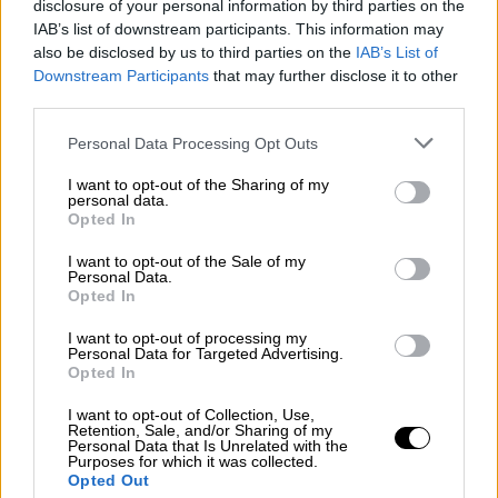
disclosure of your personal information by third parties on the
IAB’s list of downstream participants. This information may
OPINIONES DIVERSAS
also be disclosed by us to third parties on the
IAB’s List of
Downstream Participants
that may further disclose it to other
third parties.
¿La ciudadanía de Occidente es
consciente del riesgo de una tercera
Personal Data Processing Opt Outs
guerra mundial?
I want to opt-out of the Sharing of my
Por
Álvaro Frutos Rosado y Gabinete Geopolítica de
personal data.
Crisis
Opted In
Suelta y confía
I want to opt-out of the Sale of my
Personal Data.
Por
María Comesaña
Opted In
I want to opt-out of processing my
Votantes y votados
Personal Data for Targeted Advertising.
Opted In
Por
Juan Manuel Beltrán
I want to opt-out of Collection, Use,
El Conflicto de Oriente Medio: Un Nuevo
Retention, Sale, and/or Sharing of my
Personal Data that Is Unrelated with the
Orden Autoritario en Construcción
Purposes for which it was collected.
Opted Out
Por
Álvaro Frutos Rosado y Gabinete Geopolítica de