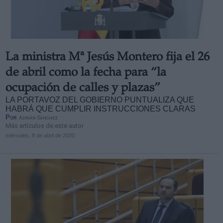
La ministra Mª Jesús Montero fija el 26
Derechos:
de abril como la fecha para “la
ocupación de calles y plazas”
link
LA PORTAVOZ DEL GOBIERNO PUNTUALIZA QUE
Información adicional
HABRÁ QUE CUMPLIR INSTRUCCIONES CLARAS
link
Por
Adrián Sánchez
Más artículos de este autor
miércoles, 8 de abril de 2020