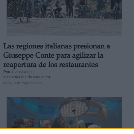
Las regiones italianas presionan a
Giuseppe Conte para agilizar la
reapertura de los restaurantes
Por
Álvaro Secilla
Más artículos de este autor
lunes, 11 de mayo de 2020