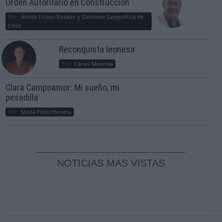
Orden Autoritario en Construcción
Por
Álvaro Frutos Rosado y Gabinete Geopolítica de
Crisis
Reconquista leonesa
Por
Carlos Miranda
Clara Campoamor: Mi sueño, mi
pesadilla
Por
María Pérez Herrero
NOTICIAS MAS VISTAS