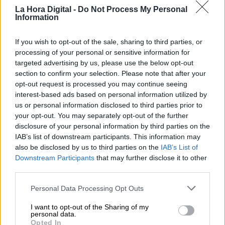
La Hora Digital -
Do Not Process My Personal
Information
If you wish to opt-out of the sale, sharing to third parties, or
processing of your personal or sensitive information for
targeted advertising by us, please use the below opt-out
section to confirm your selection. Please note that after your
Sanidad notifica a los hospitales cómo
opt-out request is processed you may continue seeing
interest-based ads based on personal information utilized by
debe programar las cirugias durante la
us or personal information disclosed to third parties prior to
pandemia
your opt-out. You may separately opt-out of the further
Por
Patricia Arredondo
disclosure of your personal information by third parties on the
Más artículos de este autor
IAB’s list of downstream participants. This information may
martes, 19 de mayo de 2020
also be disclosed by us to third parties on the
IAB’s List of
Downstream Participants
that may further disclose it to other
third parties.
Personal Data Processing Opt Outs
I want to opt-out of the Sharing of my
personal data.
Opted In