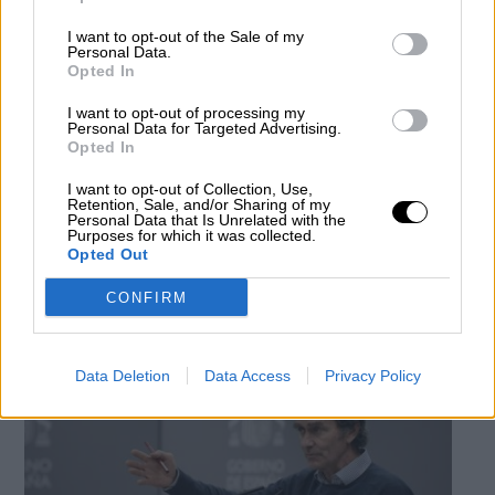
I want to opt-out of the Sale of my
Personal Data.
Opted In
I want to opt-out of processing my
Personal Data for Targeted Advertising.
Opted In
Más de la mitad de España está en
I want to opt-out of Collection, Use,
Retention, Sale, and/or Sharing of my
condiciones de reabrir sus escuelas
Personal Data that Is Unrelated with the
Purposes for which it was collected.
Por
Facundo Caín Sagárnaga Giles
Opted Out
Más artículos de este autor
lunes, 1 de junio de 2020
CONFIRM
Data Deletion
Data Access
Privacy Policy