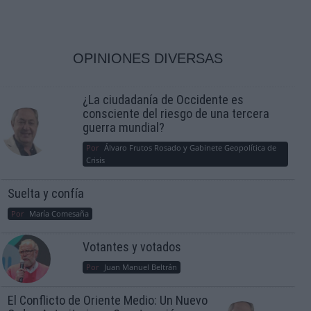
OPINIONES DIVERSAS
¿La ciudadanía de Occidente es
consciente del riesgo de una tercera
guerra mundial?
Por
Álvaro Frutos Rosado y Gabinete Geopolítica de
Crisis
Suelta y confía
Por
María Comesaña
Votantes y votados
Por
Juan Manuel Beltrán
El Conflicto de Oriente Medio: Un Nuevo