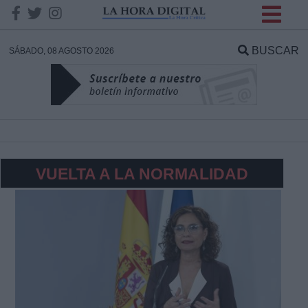
INFORMACION SOBRE LA
PROTECCIÓN DE TUS
BUSCAR
SÁBADO, 08 AGOSTO 2026
DATOS
Responsable:
Finalidad:
VUELTA A LA NORMALIDAD
Datos tratados:
Legitimación:
Destinatarios: