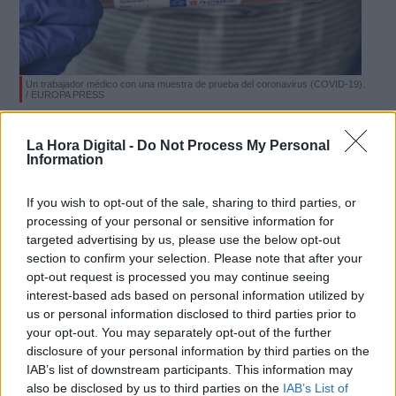
Un trabajador médico con una muestra de prueba del coronavirus (COVID-19).
/ EUROPA PRESS
Los enfermos leves de coronavirus
La Hora Digital -
Do Not Process My Personal
corren riesgo de volver a contraer el
Information
virus
If you wish to opt-out of the sale, sharing to third parties, or
Por
Facundo Caín Sagárnaga Giles
Más artículos de este autor
processing of your personal or sensitive information for
viernes, 22 de mayo de 2020
targeted advertising by us, please use the below opt-out
section to confirm your selection. Please note that after your
opt-out request is processed you may continue seeing
interest-based ads based on personal information utilized by
us or personal information disclosed to third parties prior to
your opt-out. You may separately opt-out of the further
disclosure of your personal information by third parties on the
IAB’s list of downstream participants. This information may
also be disclosed by us to third parties on the
IAB’s List of