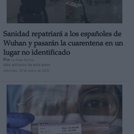
Sanidad repatriará a los españoles de
Derechos:
Wuhan y pasarán la cuarentena en un
lugar no identificado
link
Por
La Hora Digital
Información adicional
Más artículos de este autor
link
miércoles, 29 de enero de 2020