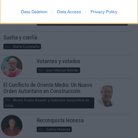
consciente del riesgo de una tercera
guerra mundial?
Data Deletion
Data Access
Privacy Policy
Por
Álvaro Frutos Rosado y Gabinete Geopolítica de
Crisis
Suelta y confía
Por
María Comesaña
Votantes y votados
Por
Juan Manuel Beltrán
El Conflicto de Oriente Medio: Un Nuevo
Orden Autoritario en Construcción
Por
Álvaro Frutos Rosado y Gabinete Geopolítica de
Crisis
Reconquista leonesa
Por
Carlos Miranda