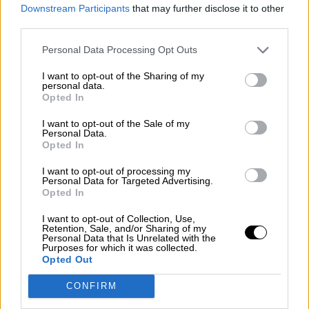
Downstream Participants
that may further disclose it to other
third parties.
Personal Data Processing Opt Outs
I want to opt-out of the Sharing of my
personal data.
El Gobierno de la Comunidad de Madrid organizó un homenaje a las víctimas
Opted In
del Covid al que no invitó a los partidos de la oposición
Se acabó el espectáculo
I want to opt-out of the Sale of my
Personal Data.
Por
María Mir-Rocafort
Opted In
Más artículos de este autor
lunes, 19 de octubre de 2020
I want to opt-out of processing my
Personal Data for Targeted Advertising.
Opted In
I want to opt-out of Collection, Use,
Retention, Sale, and/or Sharing of my
Personal Data that Is Unrelated with the
Purposes for which it was collected.
OPINIONES DIVERSAS
Opted Out
CONFIRM
¿La ciudadanía de Occidente es