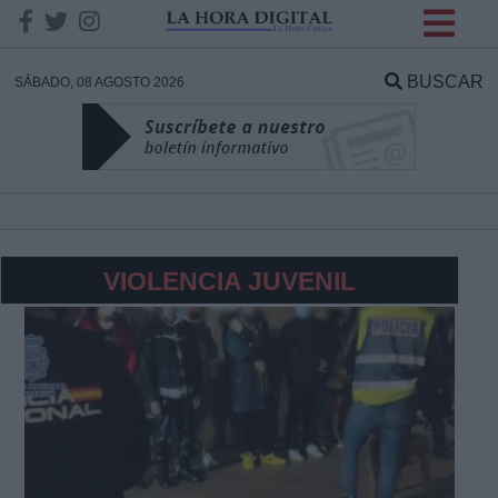
INFORMACION SOBRE LA
PROTECCIÓN DE TUS
BUSCAR
SÁBADO, 08 AGOSTO 2026
DATOS
Responsable:
Finalidad:
VIOLENCIA JUVENIL
Datos tratados:
Legitimación:
Destinatarios: