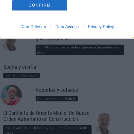
CONFIRM
OPINIONES DIVERSAS
¿La ciudadanía de Occidente es
Data Deletion
Data Access
Privacy Policy
consciente del riesgo de una tercera
guerra mundial?
Por
Álvaro Frutos Rosado y Gabinete Geopolítica de
Crisis
Suelta y confía
Por
María Comesaña
Votantes y votados
Por
Juan Manuel Beltrán
El Conflicto de Oriente Medio: Un Nuevo
Orden Autoritario en Construcción
Por
Álvaro Frutos Rosado y Gabinete Geopolítica de
Crisis