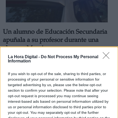
Un alumno de Educación Secundaria
apuñala a su profesor durante una
clase en Murcia
El ataque ha sido cometido por un menor de 13 años
La Hora Digital -
Do Not Process My Personal
mientras que el profesor impartía una clase de
Information
matemáticas
Por
Juan Almansa
Más artículos de este autor
If you wish to opt-out of the sale, sharing to third parties, or
jueves, 17 de febrero de 2022
processing of your personal or sensitive information for
targeted advertising by us, please use the below opt-out
section to confirm your selection. Please note that after your
opt-out request is processed you may continue seeing
interest-based ads based on personal information utilized by
us or personal information disclosed to third parties prior to
your opt-out. You may separately opt-out of the further
disclosure of your personal information by third parties on the