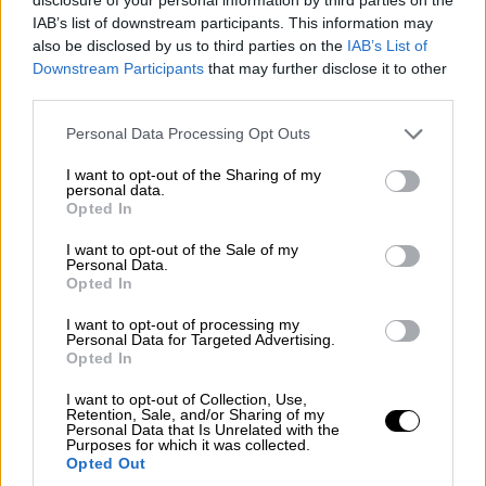
IAB’s list of downstream participants. This information may
also be disclosed by us to third parties on the
IAB’s List of
Downstream Participants
that may further disclose it to other
third parties.
Personal Data Processing Opt Outs
I want to opt-out of the Sharing of my
personal data.
La Policía Nacional ha detenido a 19
Opted In
miembros de dos bandas juveniles de
I want to opt-out of the Sale of my
los cuales uno era menor
Personal Data.
Opted In
Los detenidos pertenecían a los Trinitarios y a los
Dominican Don´t Play
I want to opt-out of processing my
Por
Juan Almansa
Personal Data for Targeted Advertising.
Más artículos de este autor
Opted In
viernes, 18 de febrero de 2022
I want to opt-out of Collection, Use,
Retention, Sale, and/or Sharing of my
Personal Data that Is Unrelated with the
Purposes for which it was collected.
Opted Out