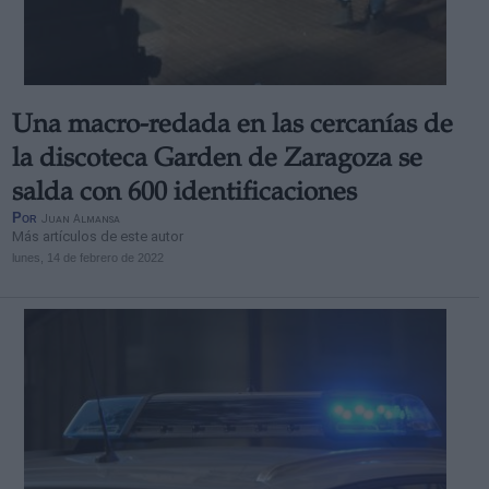
Una macro-redada en las cercanías de
Derechos:
la discoteca Garden de Zaragoza se
salda con 600 identificaciones
link
Por
Juan Almansa
Información adicional
Más artículos de este autor
link
lunes, 14 de febrero de 2022