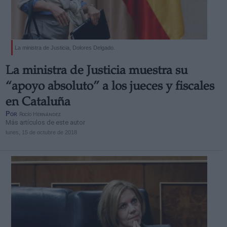
La ministra de Justicia, Dolores Delgado.
Derechos:
La ministra de Justicia muestra su
“apoyo absoluto” a los jueces y fiscales
link
en Cataluña
Información adicional
Por
Rocío Hernández
link
Más artículos de este autor
lunes, 15 de octubre de 2018