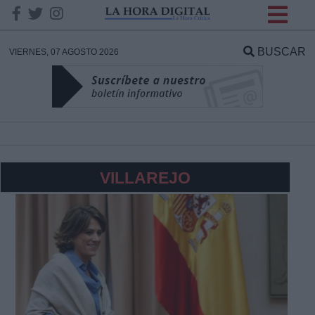
INFORMACION SOBRE LA
PROTECCIÓN DE TUS
BUSCAR
VIERNES, 07 AGOSTO 2026
DATOS
Responsable:
Finalidad:
VILLAREJO
Datos tratados:
Legitimación:
Destinatarios: