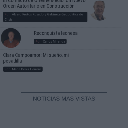
El Conflicto de Oriente Medio: Un Nuevo
Orden Autoritario en Construcción
Por
Álvaro Frutos Rosado y Gabinete Geopolítica de
Crisis
Reconquista leonesa
Por
Carlos Miranda
Clara Campoamor: Mi sueño, mi
pesadilla
Por
María Pérez Herrero
NOTICIAS MAS VISTAS