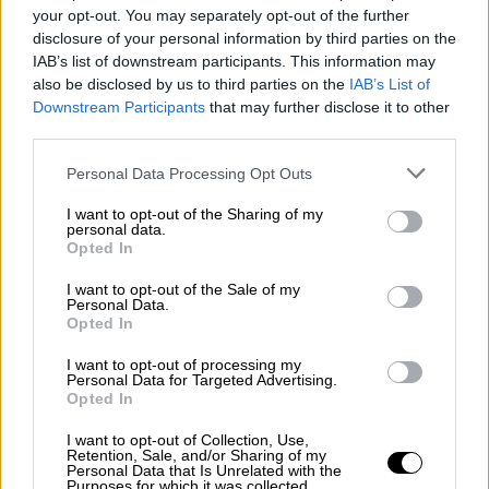
Caso Villarejo: ¿Encargó el Gobierno
your opt-out. You may separately opt-out of the further
disclosure of your personal information by third parties on the
de Rajoy el robo del móvil de una
IAB’s list of downstream participants. This information may
colaboradora de Pablo Iglesias?
also be disclosed by us to third parties on the
IAB’s List of
Downstream Participants
that may further disclose it to other
Por
La Hora Digital
Más artículos de este autor
third parties.
jueves, 27 de febrero de 2020
Personal Data Processing Opt Outs
I want to opt-out of the Sharing of my
personal data.
Opted In
I want to opt-out of the Sale of my
Personal Data.
Opted In
I want to opt-out of processing my
Personal Data for Targeted Advertising.
Opted In
I want to opt-out of Collection, Use,
Retention, Sale, and/or Sharing of my
Personal Data that Is Unrelated with the
Purposes for which it was collected.