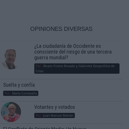
OPINIONES DIVERSAS
¿La ciudadanía de Occidente es
consciente del riesgo de una tercera
guerra mundial?
Por
Álvaro Frutos Rosado y Gabinete Geopolítica de
Crisis
Suelta y confía
Por
María Comesaña
Votantes y votados
Por
Juan Manuel Beltrán