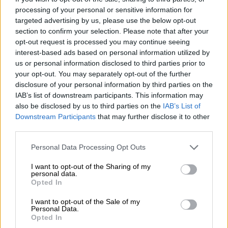
processing of your personal or sensitive information for
targeted advertising by us, please use the below opt-out
section to confirm your selection. Please note that after your
Un sacerdote detenido en Valladolid
opt-out request is processed you may continue seeing
por enviar un vídeo sexual a una
interest-based ads based on personal information utilized by
us or personal information disclosed to third parties prior to
menor
your opt-out. You may separately opt-out of the further
Por
Miriam Rosco
disclosure of your personal information by third parties on the
Más artículos de este autor
IAB’s list of downstream participants. This information may
martes, 14 de enero de 2020
also be disclosed by us to third parties on the
IAB’s List of
Downstream Participants
that may further disclose it to other
third parties.
Personal Data Processing Opt Outs
I want to opt-out of the Sharing of my
personal data.
Opted In
I want to opt-out of the Sale of my
Personal Data.
Opted In