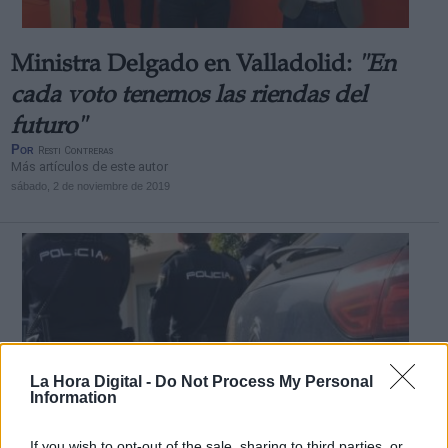
Ministra Delgado en Valladolid:
"En
cada voto tenemos las riendas del
futuro"
Por
Resti Contreras
Más artículos de este autor
sábado, 2 de noviembre de 2019
La Hora Digital -
Do Not Process My Personal
Information
If you wish to opt-out of the sale, sharing to third parties, or