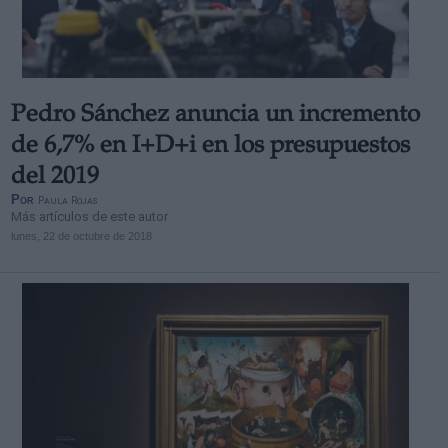
Pedro Sánchez anuncia un incremento
Derechos:
de 6,7% en I+D+i en los presupuestos
del 2019
link
Por
Paula Rojas
Información adicional
Más artículos de este autor
link
lunes, 22 de octubre de 2018