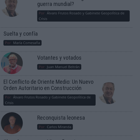
guerra mundial?
Por
Álvaro Frutos Rosado y Gabinete Geopolítica de
Crisis
Suelta y confía
Por
María Comesaña
Votantes y votados
Por
Juan Manuel Beltrán
El Conflicto de Oriente Medio: Un Nuevo
Orden Autoritario en Construcción
Por
Álvaro Frutos Rosado y Gabinete Geopolítica de
Crisis
Reconquista leonesa
Por
Carlos Miranda