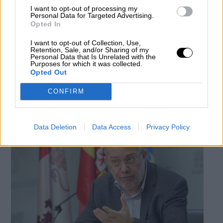
I want to opt-out of processing my
Personal Data for Targeted Advertising.
Opted In
Oscar Puente alcalde de Valladolid
I want to opt-out of Collection, Use,
Retention, Sale, and/or Sharing of my
Lealtad institucional y ciudades que
Personal Data that Is Unrelated with the
Purposes for which it was collected.
suman como Valladolid
Opted Out
Por
Resti Contreras
Más artículos de este autor
CONFIRM
domingo, 19 de enero de 2020
Data Deletion
Data Access
Privacy Policy