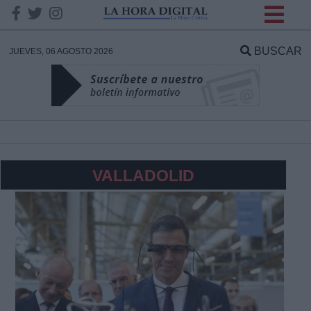
INFORMACION SOBRE LA
PROTECCIÓN DE TUS
BUSCAR
JUEVES, 06 AGOSTO 2026
DATOS
Responsable:
Finalidad:
VALLADOLID
Datos tratados:
Legitimación:
Destinatarios: