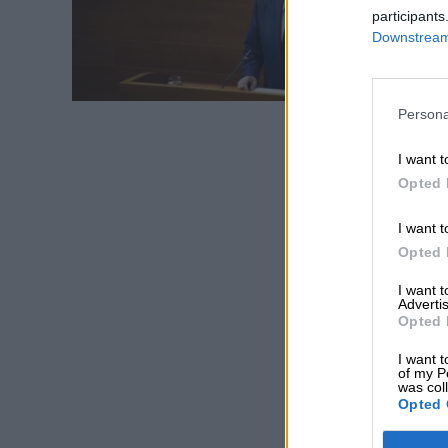
participants
Downstream 
Persona
I want t
Opted 
I want t
Opted 
I want 
Advertis
Opted 
I want t
of my P
was col
Opted 