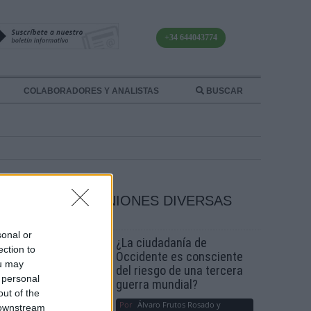
+34 644043774
COLABORADORES Y ANALISTAS
BUSCAR
OPINIONES DIVERSAS
sonal or
¿La ciudadanía de
ection to
Occidente es consciente
ou may
 de la
del riesgo de una tercera
 personal
guerra mundial?
out of the
Por
Álvaro Frutos Rosado y
 downstream