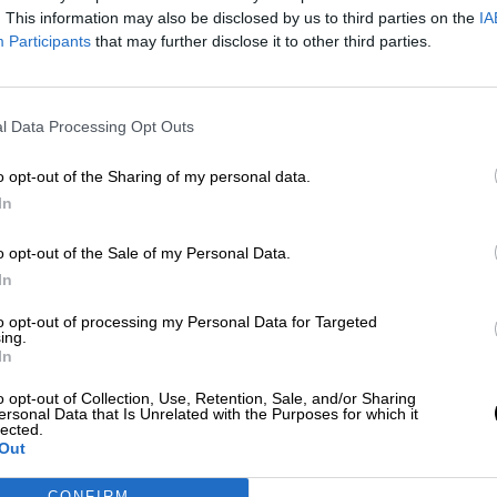
Más artículos de este autor
. This information may also be disclosed by us to third parties on the
IA
viernes, 14 de junio de 2019
Participants
that may further disclose it to other third parties.
l Data Processing Opt Outs
o opt-out of the Sharing of my personal data.
In
o opt-out of the Sale of my Personal Data.
In
to opt-out of processing my Personal Data for Targeted
ing.
In
o opt-out of Collection, Use, Retention, Sale, and/or Sharing
ersonal Data that Is Unrelated with the Purposes for which it
lected.
Out
CONFIRM