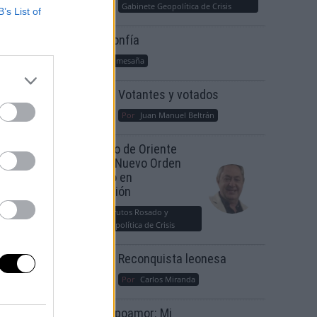
Gabinete Geopolítica de Crisis
B’s List of
Suelta y confía
Por
María Comesaña
Votantes y votados
Por
Juan Manuel Beltrán
El Conflicto de Oriente
Medio: Un Nuevo Orden
Autoritario en
Construcción
Por
Álvaro Frutos Rosado y
Gabinete Geopolítica de Crisis
Reconquista leonesa
Por
Carlos Miranda
Clara Campoamor: Mi