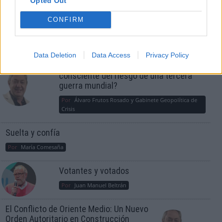
Opted Out
CONFIRM
OPINIONES DIVERSAS
Data Deletion
Data Access
Privacy Policy
¿La ciudadanía de Occidente es
consciente del riesgo de una tercera
guerra mundial?
Por
Álvaro Frutos Rosado y Gabinete Geopolítica de
Crisis
Suelta y confía
Por
María Comesaña
Votantes y votados
Por
Juan Manuel Beltrán
El Conflicto de Oriente Medio: Un Nuevo
Orden Autoritario en Construcción