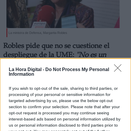
La ministra de Defensa, Margarita Robles
Robles pide que no se cuestione el
despliegue de la UME:
"No es un
problema de Comunidades, es de
La Hora Digital -
Do Not Process My Personal
personas"
Information
La ministra lamenta el debate y asegura que las Fuerzas
Armadas llegarán donde haga falta
If you wish to opt-out of the sale, sharing to third parties, or
Por
Cristian Cortés
processing of your personal or sensitive information for
Más artículos de este autor
targeted advertising by us, please use the below opt-out
miércoles, 18 de marzo de 2020
section to confirm your selection. Please note that after your
opt-out request is processed you may continue seeing
interest-based ads based on personal information utilized by
us or personal information disclosed to third parties prior to