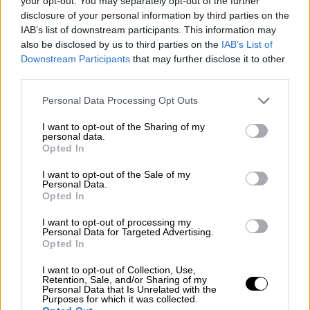
your opt-out. You may separately opt-out of the further
disclosure of your personal information by third parties on the
IAB’s list of downstream participants. This information may
also be disclosed by us to third parties on the
IAB’s List of
Downstream Participants
that may further disclose it to other
third parties.
Personal Data Processing Opt Outs
I want to opt-out of the Sharing of my
personal data.
Opted In
El PSOE-M recrimina a Ayuso la
I want to opt-out of the Sale of my
ausencia de un plan conjunto con el
Personal Data.
Opted In
resto de municipios para combatir los
I want to opt-out of processing my
efectos de la borrasca
Filomena
Personal Data for Targeted Advertising.
Por
Lidia Navarrete
Opted In
Más artículos de este autor
martes, 12 de enero de 2021
I want to opt-out of Collection, Use,
Retention, Sale, and/or Sharing of my
Personal Data that Is Unrelated with the
Purposes for which it was collected.