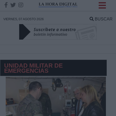
INFORMACION SOBRE LA
PROTECCIÓN DE TUS
BUSCAR
VIERNES, 07 AGOSTO 2026
DATOS
Responsable:
Finalidad:
UNIDAD MILITAR DE
EMERGENCIAS
Datos tratados:
Legitimación:
Destinatarios: