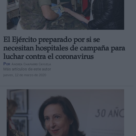
El Ejército preparado por si se
Derechos:
necesitan hospitales de campaña para
luchar contra el coronavirus
link
Por
Andrea Chaparro Cayuela
Información adicional
Más artículos de este autor
link
jueves, 12 de marzo de 2020