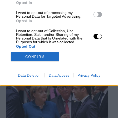
Opted In
I want to opt-out of processing my
Foto: Europa Press
Personal Data for Targeted Advertising.
Opted In
El PSOE de Aranjuez propone un
I want to opt-out of Collection, Use,
Retention, Sale, and/or Sharing of my
gobierno “abierto” pero sin la extrema
Personal Data that Is Unrelated with the
Purposes for which it was collected.
derecha
Opted Out
Por
Sara Gómez
Más artículos de este autor
CONFIRM
miércoles, 5 de junio de 2019
Data Deletion
Data Access
Privacy Policy