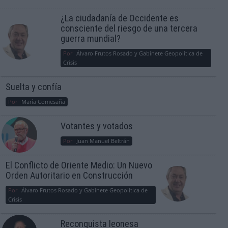
¿La ciudadanía de Occidente es
consciente del riesgo de una tercera
guerra mundial?
Por
Álvaro Frutos Rosado y Gabinete Geopolítica de
Crisis
Suelta y confía
Por
María Comesaña
Votantes y votados
Por
Juan Manuel Beltrán
El Conflicto de Oriente Medio: Un Nuevo
Orden Autoritario en Construcción
Por
Álvaro Frutos Rosado y Gabinete Geopolítica de
Crisis
Reconquista leonesa