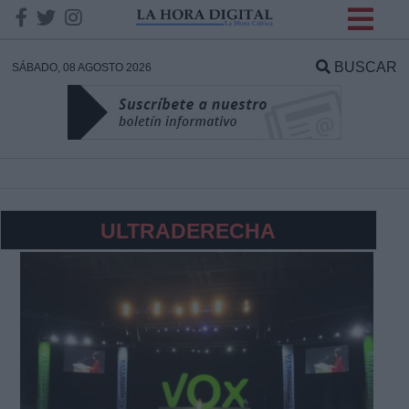
INFORMACION SOBRE LA
PROTECCIÓN DE TUS
BUSCAR
SÁBADO, 08 AGOSTO 2026
DATOS
Responsable:
Finalidad:
ULTRADERECHA
Datos tratados:
Legitimación:
Destinatarios: