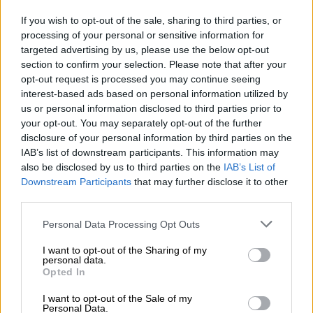
Foto: Europa Press
If you wish to opt-out of the sale, sharing to third parties, or
processing of your personal or sensitive information for
Europa se prepara para frenar la
targeted advertising by us, please use the below opt-out
section to confirm your selection. Please note that after your
irrupción de la ultraderecha en el
opt-out request is processed you may continue seeing
Parlamento
interest-based ads based on personal information utilized by
us or personal information disclosed to third parties prior to
Por
Sara Gómez
Más artículos de este autor
your opt-out. You may separately opt-out of the further
viernes, 24 de mayo de 2019
disclosure of your personal information by third parties on the
IAB’s list of downstream participants. This information may
also be disclosed by us to third parties on the
IAB’s List of
Downstream Participants
that may further disclose it to other
third parties.
Personal Data Processing Opt Outs
I want to opt-out of the Sharing of my
personal data.
Opted In
I want to opt-out of the Sale of my
Personal Data.