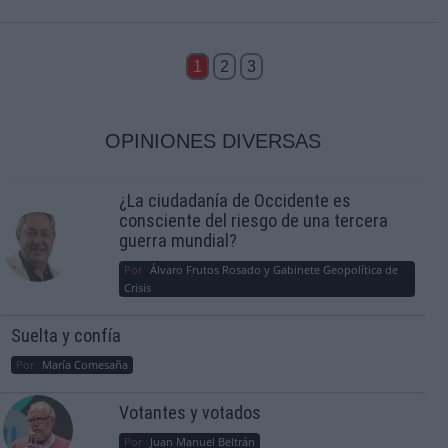
1
2
3
OPINIONES DIVERSAS
¿La ciudadanía de Occidente es
consciente del riesgo de una tercera
guerra mundial?
Por
Álvaro Frutos Rosado y Gabinete Geopolítica de
Crisis
Suelta y confía
Por
María Comesaña
Votantes y votados
Por
Juan Manuel Beltrán