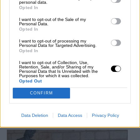
personal data.
Opted In
I want to opt-out of the Sale of my
Personal Data.
Opted In
I want to opt-out of processing my
Personal Data for Targeted Advertising.
Opted In
I want to opt-out of Collection, Use,
Retention, Sale, and/or Sharing of my
Personal Data that Is Unrelated with the
Purposes for which it was collected.
Los líderes de UGT y CCOO visitan a
Opted Out
Junqueras para pedir que ERC colabore
CONFIRM
en el desbloqueo de la investidura
Por
Adrián Sánchez
Más artículos de este autor
Data Deletion
Data Access
Privacy Policy
miércoles, 4 de diciembre de 2019