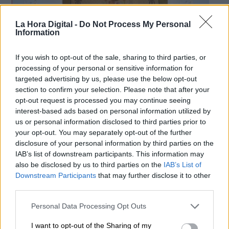
La Hora Digital -
Do Not Process My Personal
Information
If you wish to opt-out of the sale, sharing to third parties, or
processing of your personal or sensitive information for
targeted advertising by us, please use the below opt-out
section to confirm your selection. Please note that after your
opt-out request is processed you may continue seeing
UGT denuncia una sentencia del
interest-based ads based on personal information utilized by
Constitucional que avala el despido a
us or personal information disclosed to third parties prior to
your opt-out. You may separately opt-out of the further
una mujer por una baja médica
disclosure of your personal information by third parties on the
justificada
IAB’s list of downstream participants. This information may
also be disclosed by us to third parties on the
IAB’s List of
Por
Cecilia G. Balonga
Más artículos de este autor
Downstream Participants
that may further disclose it to other
miércoles, 30 de octubre de 2019
third parties.
Personal Data Processing Opt Outs
I want to opt-out of the Sharing of my