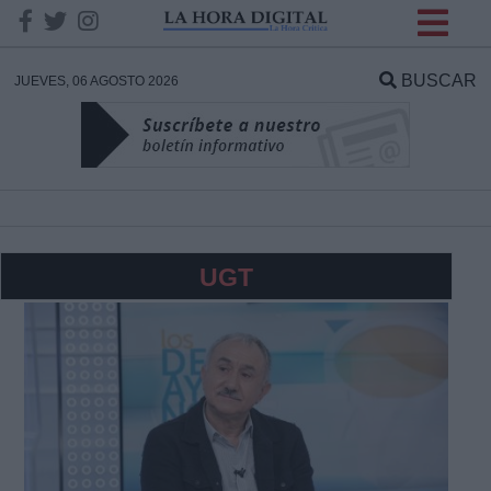
INFORMACION SOBRE LA
PROTECCIÓN DE TUS
BUSCAR
JUEVES, 06 AGOSTO 2026
DATOS
Responsable:
Finalidad:
UGT
Datos tratados:
Legitimación:
Destinatarios: