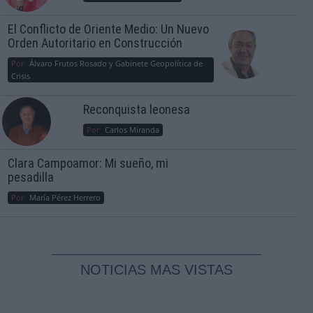
El Conflicto de Oriente Medio: Un Nuevo
Orden Autoritario en Construcción
Por
Álvaro Frutos Rosado y Gabinete Geopolítica de
Crisis
Reconquista leonesa
Por
Carlos Miranda
Clara Campoamor: Mi sueño, mi
pesadilla
Por
María Pérez Herrero
NOTICIAS MAS VISTAS