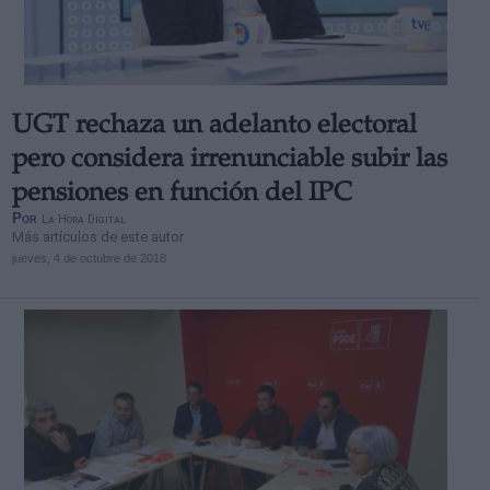
UGT rechaza un adelanto electoral
Derechos:
pero considera irrenunciable subir las
pensiones en función del IPC
link
Por
La Hora Digital
Información adicional
Más artículos de este autor
link
jueves, 4 de octubre de 2018