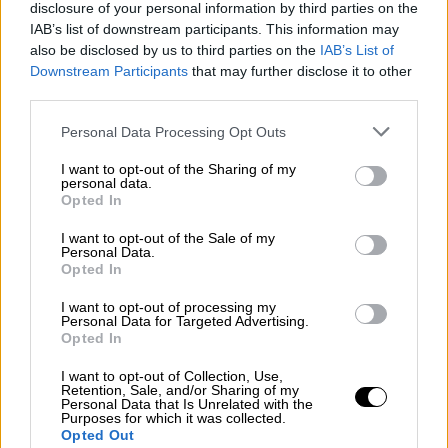
disclosure of your personal information by third parties on the
IAB’s list of downstream participants. This information may
OPINIONES DIVERSAS
also be disclosed by us to third parties on the
IAB’s List of
Downstream Participants
that may further disclose it to other
third parties.
¿La ciudadanía de Occidente es
consciente del riesgo de una tercera
Personal Data Processing Opt Outs
guerra mundial?
I want to opt-out of the Sharing of my
Por
Álvaro Frutos Rosado y Gabinete Geopolítica de
personal data.
Crisis
Opted In
Suelta y confía
I want to opt-out of the Sale of my
Personal Data.
Opted In
Por
María Comesaña
I want to opt-out of processing my
Votantes y votados
Personal Data for Targeted Advertising.
Opted In
Por
Juan Manuel Beltrán
I want to opt-out of Collection, Use,
Retention, Sale, and/or Sharing of my
El Conflicto de Oriente Medio: Un Nuevo
Personal Data that Is Unrelated with the
Orden Autoritario en Construcción
Purposes for which it was collected.
Opted Out
Por
Álvaro Frutos Rosado y Gabinete Geopolítica de