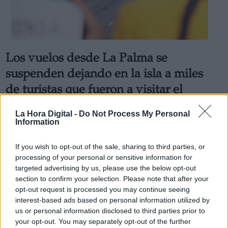
Los vuelos desde La Palma se
Derechos:
suspenden dejando en la isla a miles
de turistas que fueron a visitar el
link
volcán
Información adicional
La Hora Digital -
Do Not Process My Personal
Se calcula que durante el Puente de Todos los Santos
link
Information
más de 10.000 curiosos se han acercado a la “isla bonita”
para ver la erupción y ahora muchos de ellos se
encuentran atrapados debido a las cancelaciones de
If you wish to opt-out of the sale, sharing to third parties, or
vuelos por la mala calidad del aire
processing of your personal or sensitive information for
Por
Juan Almansa
targeted advertising by us, please use the below opt-out
Más artículos de este autor
section to confirm your selection. Please note that after your
martes, 2 de noviembre de 2021
opt-out request is processed you may continue seeing
interest-based ads based on personal information utilized by
us or personal information disclosed to third parties prior to
your opt-out. You may separately opt-out of the further