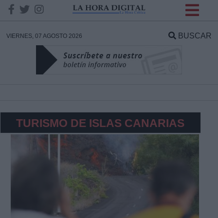
INFORMACION SOBRE LA
PROTECCIÓN DE TUS
BUSCAR
VIERNES, 07 AGOSTO 2026
DATOS
Responsable:
Finalidad:
TURISMO DE ISLAS CANARIAS
Datos tratados:
Legitimación:
Destinatarios: