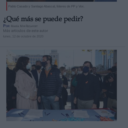
Pablo Casado y Santiago Abascal, líderes de PP y Vox.
¿Qué más se puede pedir?
Por
María Mir-Rocafort
Más artículos de este autor
lunes, 12 de octubre de 2020