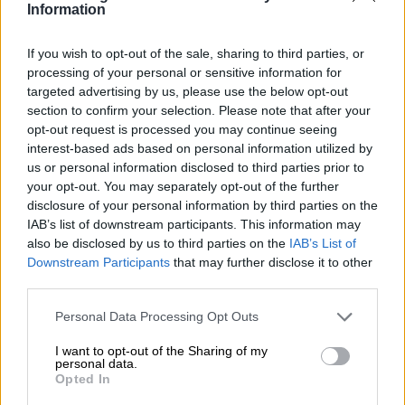
Information
Por
María Mir-Rocafort
Más artículos de este autor
jueves, 28 de enero de 2021
If you wish to opt-out of the sale, sharing to third parties, or
processing of your personal or sensitive information for
targeted advertising by us, please use the below opt-out
section to confirm your selection. Please note that after your
opt-out request is processed you may continue seeing
interest-based ads based on personal information utilized by
us or personal information disclosed to third parties prior to
your opt-out. You may separately opt-out of the further
disclosure of your personal information by third parties on the
IAB’s list of downstream participants. This information may
also be disclosed by us to third parties on the
IAB’s List of
Downstream Participants
that may further disclose it to other
third parties.
Personal Data Processing Opt Outs
Una bandera con el escudo `del águila´, en la concentración contra los indultos
a los presos del ‘procés’, en la que participaron las tres derechas. PP, C's y Vox
/ Foto: Europa Press
I want to opt-out of the Sharing of my
personal data.
El amor es eterno
Opted In
Por
María Mir-Rocafort