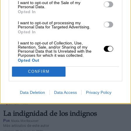
Más artículos de este autor
I want to opt-out of the Sale of my
Personal Data.
lunes, 14 de junio de 2021
Opted In
I want to opt-out of processing my
Personal Data for Targeted Advertising.
Opted In
I want to opt-out of Collection, Use,
Retention, Sale, and/or Sharing of my
Personal Data that Is Unrelated with the
Purposes for which it was collected.
Opted Out
CONFIRM
Data Deletion
Data Access
Privacy Policy
Manifestantes independentistas protestaron a las puertas del Liceo de
Barcelona donde Pedro Sánchez anunció la aprobación de los indultos / Foto:
Europa Press
La indignidad de los indignos
Por
María Mir-Rocafort
Más artículos de este autor