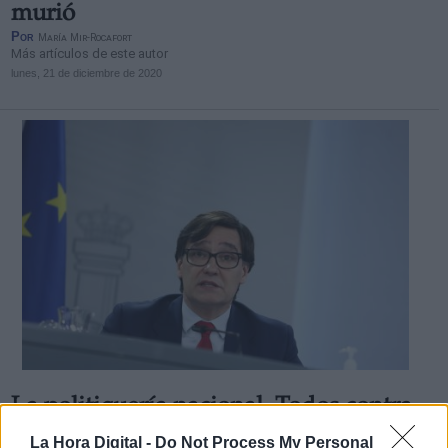
murió
Por
María Mir-Rocafort
Más artículos de este autor
lunes, 21 de diciembre de 2020
La politiquería nacional. Todos contra
Illa
La Hora Digital -
Do Not Process My Personal