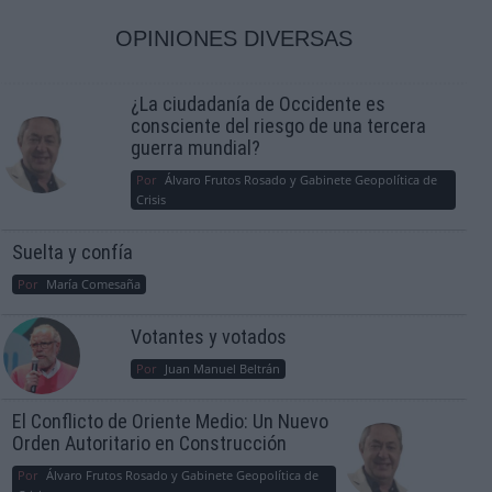
OPINIONES DIVERSAS
¿La ciudadanía de Occidente es
consciente del riesgo de una tercera
guerra mundial?
Por
Álvaro Frutos Rosado y Gabinete Geopolítica de
Crisis
Suelta y confía
Por
María Comesaña
Votantes y votados
Por
Juan Manuel Beltrán
El Conflicto de Oriente Medio: Un Nuevo
Orden Autoritario en Construcción
Por
Álvaro Frutos Rosado y Gabinete Geopolítica de