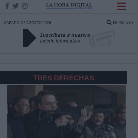
INFORMACION SOBRE LA
PROTECCIÓN DE TUS
BUSCAR
SÁBADO, 08 AGOSTO 2026
DATOS
Responsable:
Finalidad:
TRES DERECHAS
Datos tratados:
Legitimación:
Destinatarios: