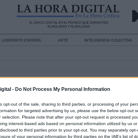
LABERINTO ESPAÑOL
ARTE
INTELIGENCIA COLECTIVA
gital -
Do Not Process My Personal Information
"Plan de choque" contra el coronav
to opt-out of the sale, sharing to third parties, or processing of your per
formation for targeted advertising by us, please use the below opt-out s
medidas económicas, cierres de col
r selection. Please note that after your opt-out request is processed y
suspensión de manifestaciones, y
eing interest-based ads based on personal information utilized by us or
disclosed to third parties prior to your opt-out. You may separately opt-
congresos multitudinarios, entre ot
losure of your personal information by third parties on the IAB’s list of