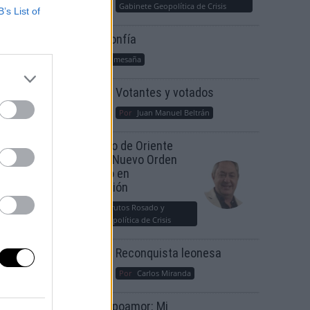
venir el
Gabinete Geopolítica de Crisis
B’s List of
r el
Suelta y confía
Por
María Comesaña
Votantes y votados
Por
Juan Manuel Beltrán
El Conflicto de Oriente
Medio: Un Nuevo Orden
Autoritario en
Construcción
Por
Álvaro Frutos Rosado y
Gabinete Geopolítica de Crisis
Reconquista leonesa
Por
Carlos Miranda
Clara Campoamor: Mi