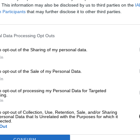
La Cadena Ser filtra algunas de las medidas para pre
. This information may also be disclosed by us to third parties on the
IA
contagio de Covid-19 que este martes podría anuncia
Participants
that may further disclose it to other third parties.
Gobierno de Sánchez
Por
La Hora Digital
Más artículos de este autor
lunes, 9 de marzo de 2020
l Data Processing Opt Outs
o opt-out of the Sharing of my personal data.
In
o opt-out of the Sale of my Personal Data.
In
to opt-out of processing my Personal Data for Targeted
ing.
In
o opt-out of Collection, Use, Retention, Sale, and/or Sharing
ersonal Data that Is Unrelated with the Purposes for which it
lected.
Out
CONFIRM