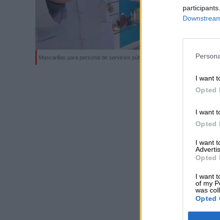
participants
Downstream 
Persona
Mascarillas para personal de servicios públicos
I want t
Opted 
I want t
Opted 
I want 
Advertis
Opted 
I want t
of my P
was col
Opted 