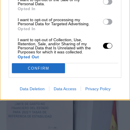
Personal Data.
Opted In
I want to opt-out of processing my
Personal Data for Targeted Advertising.
Opted In
Hemiciclo vacío del Congreso de los Diputados. Foto: Europa Press (Archivo).
I want to opt-out of Collection, Use,
Retention, Sale, and/or Sharing of my
El Congreso de los Diputados aprueba
Personal Data that Is Unrelated with the
Purposes for which it was collected.
la suspensión de las reglas fiscales en
Opted Out
2020 y 2021
CONFIRM
Por
Redacción La Hora Digital
Más artículos de este autor
miércoles, 21 de octubre de 2020
Data Deletion
Data Access
Privacy Policy