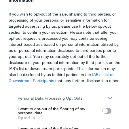
Information
If you wish to opt-out of the sale, sharing to third parties, or
processing of your personal or sensitive information for
targeted advertising by us, please use the below opt-out
Sánchez anuncia que gestionará el
section to confirm your selection. Please note that after your
fondo de 140.000 millones valorando
opt-out request is processed you may continue seeing
interest-based ads based on personal information utilized by
las propuestas de las CCAA y de la
us or personal information disclosed to third parties prior to
sociedad civil
your opt-out. You may separately opt-out of the further
disclosure of your personal information by third parties on the
Por
Jose Luis Martín
Más artículos de este autor
IAB’s list of downstream participants. This information may
viernes, 31 de julio de 2020
also be disclosed by us to third parties on the
IAB’s List of
Downstream Participants
that may further disclose it to other
third parties.
Personal Data Processing Opt Outs
I want to opt-out of the Sharing of my
personal data.
Opted In
I want to opt-out of the Sale of my