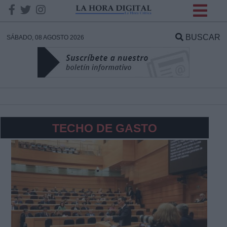
INFORMACION SOBRE LA
PROTECCIÓN DE TUS
BUSCAR
SÁBADO, 08 AGOSTO 2026
DATOS
Responsable:
Finalidad:
TECHO DE GASTO
Datos tratados:
Legitimación:
Destinatarios: