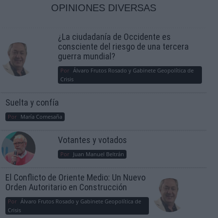
OPINIONES DIVERSAS
¿La ciudadanía de Occidente es
consciente del riesgo de una tercera
guerra mundial?
Por
Álvaro Frutos Rosado y Gabinete Geopolítica de
Crisis
Suelta y confía
Por
María Comesaña
Votantes y votados
Por
Juan Manuel Beltrán
El Conflicto de Oriente Medio: Un Nuevo
Orden Autoritario en Construcción
Por
Álvaro Frutos Rosado y Gabinete Geopolítica de
Crisis