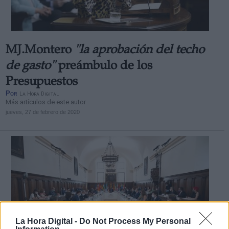
MJ.Montero
"la aprobación del techo
de gasto"
preámbulo de los
Presupuestos
Por
La Hora Digital
Más artículos de este autor
jueves, 27 de febrero de 2020
La Hora Digital -
Do Not Process My Personal