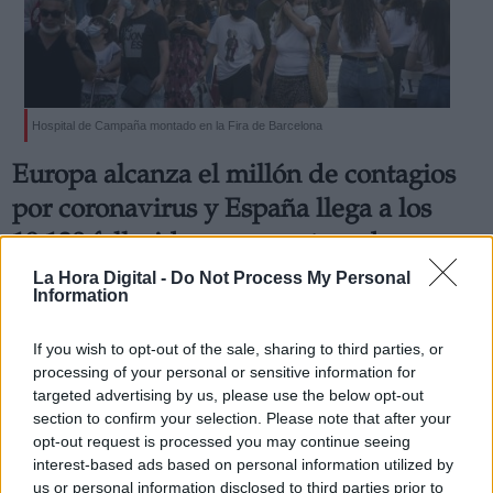
Hospital de Campaña montado en la Fira de Barcelona
Derechos:
Europa alcanza el millón de contagios
por coronavirus y España llega a los
link
Información adicional
19.130 fallecidos con una tasa de
link
mortalidad similar a la de Italia y
La Hora Digital -
Do Not Process My Personal
Information
Bélgica
Las muertes por Covid-19 en España se elevan a
If you wish to opt-out of the sale, sharing to third parties, or
19.130 y el número de casos contagiados a los
processing of your personal or sensitive information for
182.816, las altas son de 3. 947 en un día, con un total
targeted advertising by us, please use the below opt-out
de 74.797 personas curadas en apenas un mes.
Por
section to confirm your selection. Please note that after your
La Hora Digital
Más artículos de este autor
opt-out request is processed you may continue seeing
jueves, 16 de abril de 2020
interest-based ads based on personal information utilized by
us or personal information disclosed to third parties prior to