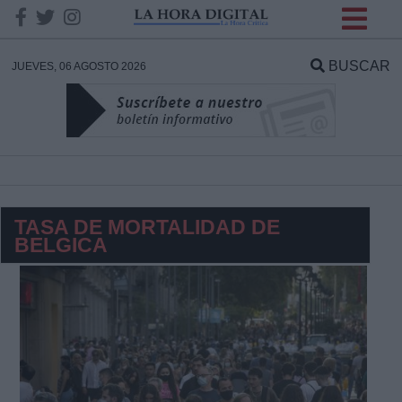
INFORMACION SOBRE LA
PROTECCIÓN DE TUS
BUSCAR
JUEVES, 06 AGOSTO 2026
DATOS
Responsable:
Finalidad:
TASA DE MORTALIDAD DE
BELGICA
Datos tratados:
Legitimación:
Destinatarios: