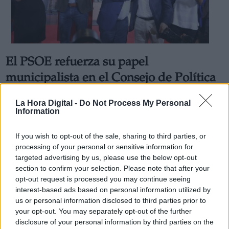
El PSOE refuerza su papel
municipalista en el Consejo de Política
Municipal
La Hora Digital -
Do Not Process My Personal
Por
Adrián Sánchez
Information
Más artículos de este autor
lunes, 9 de septiembre de 2019
If you wish to opt-out of the sale, sharing to third parties, or
processing of your personal or sensitive information for
targeted advertising by us, please use the below opt-out
section to confirm your selection. Please note that after your
opt-out request is processed you may continue seeing
interest-based ads based on personal information utilized by
us or personal information disclosed to third parties prior to
your opt-out. You may separately opt-out of the further
disclosure of your personal information by third parties on the