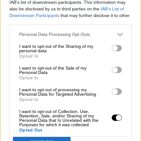
IAB’s list of downstream participants. This information may
also be disclosed by us to third parties on the
IAB’s List of
Downstream Participants
that may further disclose it to other
third parties.
Personal Data Processing Opt Outs
El Psoe asegura que se repartirán
I want to opt-out of the Sharing of my
15.000 millones de ayudas europeas a
personal data.
Opted In
los Aytos y pide al PP que deje de
I want to opt-out of the Sale of my
agitar y muestre un poco de
Personal Data.
Opted In
patriotismo
Por
Sergio Muñoz
I want to opt-out of processing my
Más artículos de este autor
Personal Data for Targeted Advertising.
jueves, 20 de mayo de 2021
Opted In
I want to opt-out of Collection, Use,
Retention, Sale, and/or Sharing of my
Personal Data that Is Unrelated with the
Purposes for which it was collected.
Opted Out