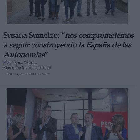
Susana Sumelzo: “
nos comprometemos
Derechos:
a seguir construyendo la España de las
Autonomías
”
link
Por
Marina Torreira
Información adicional
Más artículos de este autor
link
miércoles, 24 de abril de 2019