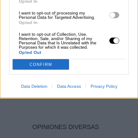
Opted In
I want to opt-out of processing my
Personal Data for Targeted Advertising.
Opted In
I want to opt-out of Collection, Use,
Retention, Sale, and/or Sharing of my
Dos niñas de San Ildefonso durante el Sorteo de Navidad del año 2019
Personal Data that Is Unrelated with the
Purposes for which it was collected.
Opted Out
El Gordo de Navidad 72.897
El Sorteo Extraordinario de Navidad reparte este martes
CONFIRM
2.408 millones de euros en premios
Por
La Hora Digital
Más artículos de este autor
martes, 22 de diciembre de 2020
Data Deletion
Data Access
Privacy Policy
OPINIONES DIVERSAS