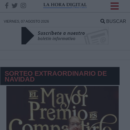
INFORMACION SOBRE LA
PROTECCIÓN DE TUS
BUSCAR
VIERNES, 07 AGOSTO 2026
DATOS
Responsable:
Finalidad:
SORTEO EXTRAORDINARIO DE
NAVIDAD
Datos tratados:
Legitimación:
Destinatarios: