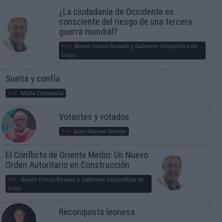
¿La ciudadanía de Occidente es
consciente del riesgo de una tercera
guerra mundial?
Por
Álvaro Frutos Rosado y Gabinete Geopolítica de
Crisis
Suelta y confía
Por
María Comesaña
Votantes y votados
Por
Juan Manuel Beltrán
El Conflicto de Oriente Medio: Un Nuevo
Orden Autoritario en Construcción
Por
Álvaro Frutos Rosado y Gabinete Geopolítica de
Crisis
Reconquista leonesa