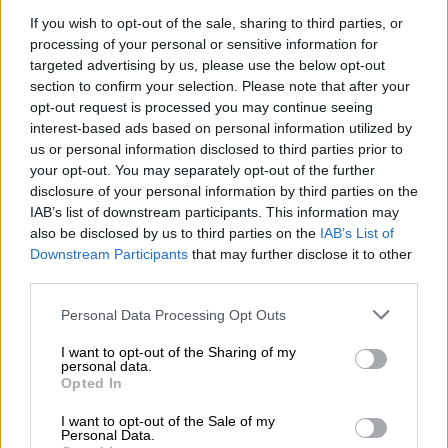
If you wish to opt-out of the sale, sharing to third parties, or
processing of your personal or sensitive information for
targeted advertising by us, please use the below opt-out
section to confirm your selection. Please note that after your
Foto: Europa Press.
opt-out request is processed you may continue seeing
interest-based ads based on personal information utilized by
Cataluña y Madrid son las dos
us or personal information disclosed to third parties prior to
your opt-out. You may separately opt-out of the further
comunidades más afortunadas en el
disclosure of your personal information by third parties on the
Sorteo de Navidad
IAB’s list of downstream participants. This information may
Por
also be disclosed by us to third parties on the
IAB’s List of
Carolina Rodríguez
Más artículos de este autor
Downstream Participants
that may further disclose it to other
lunes, 23 de diciembre de 2019
third parties.
Personal Data Processing Opt Outs
I want to opt-out of the Sharing of my
personal data.
Opted In
I want to opt-out of the Sale of my
Personal Data.