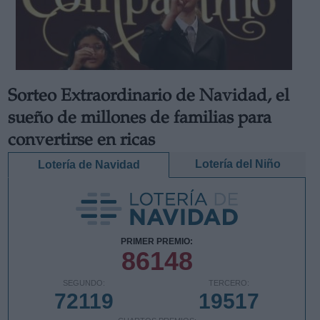
Sorteo Extraordinario de Navidad, el
Derechos:
sueño de millones de familias para
link
convertirse en ricas
Información adicional
link