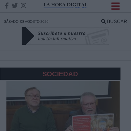
INFORMACION SOBRE LA
PROTECCIÓN DE TUS
BUSCAR
SÁBADO, 08 AGOSTO 2026
DATOS
Responsable:
Finalidad:
SOCIEDAD
Datos tratados:
Legitimación:
Destinatarios: