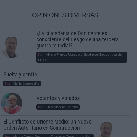
OPINIONES DIVERSAS
¿La ciudadanía de Occidente es
consciente del riesgo de una tercera
guerra mundial?
Por
Álvaro Frutos Rosado y Gabinete Geopolítica de
Crisis
Suelta y confía
Por
María Comesaña
Votantes y votados
Por
Juan Manuel Beltrán
El Conflicto de Oriente Medio: Un Nuevo
Orden Autoritario en Construcción
Por
Álvaro Frutos Rosado y Gabinete Geopolítica de