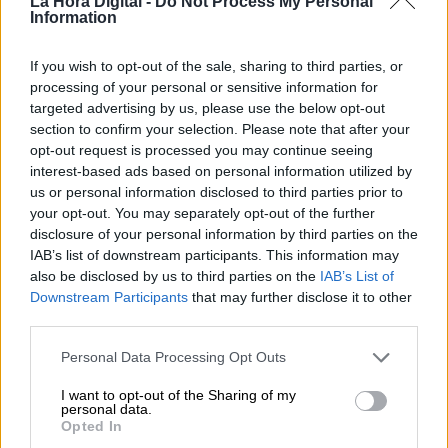
La Hora Digital -
Do Not Process My Personal
Information
If you wish to opt-out of the sale, sharing to third parties, or
processing of your personal or sensitive information for
targeted advertising by us, please use the below opt-out
section to confirm your selection. Please note that after your
¿Coronavirus o “el virus de la moda”?
opt-out request is processed you may continue seeing
Así son las mascarillas diseñadas por
interest-based ads based on personal information utilized by
us or personal information disclosed to third parties prior to
las firmas de lujo
your opt-out. You may separately opt-out of the further
Por
Andrea Chaparro Cayuela
disclosure of your personal information by third parties on the
Más artículos de este autor
IAB’s list of downstream participants. This information may
miércoles, 4 de marzo de 2020
also be disclosed by us to third parties on the
IAB’s List of
Downstream Participants
that may further disclose it to other
third parties.
Personal Data Processing Opt Outs
I want to opt-out of the Sharing of my
personal data.
Opted In