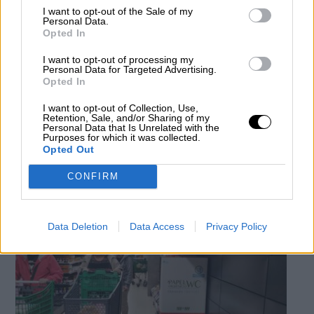
I want to opt-out of the Sale of my
Personal Data.
Opted In
I want to opt-out of processing my
Personal Data for Targeted Advertising.
Opted In
Muere una jóven de 14 años al caer de
I want to opt-out of Collection, Use,
Retention, Sale, and/or Sharing of my
una azotea en Madrid al sacarse
Personal Data that Is Unrelated with the
Purposes for which it was collected.
"selfie"
Opted Out
Por
Patricia Arredondo
Más artículos de este autor
CONFIRM
lunes, 9 de marzo de 2020
Data Deletion
Data Access
Privacy Policy