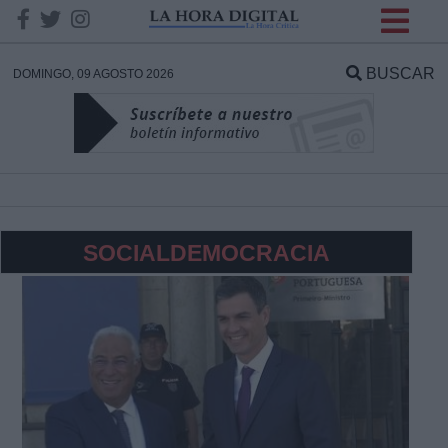
INFORMACION SOBRE LA
PROTECCIÓN DE TUS
BUSCAR
DOMINGO, 09 AGOSTO 2026
DATOS
Responsable:
Finalidad:
SOCIALDEMOCRACIA
Datos tratados:
Legitimación:
Destinatarios: