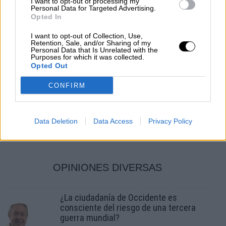
I want to opt-out of processing my
Personal Data for Targeted Advertising.
Opted In
La bronca Casado-Ayuso impulsa a
I want to opt-out of Collection, Use,
Retention, Sale, and/or Sharing of my
Personal Data that Is Unrelated with the
Vox y deja al PSOE como líder
Purposes for which it was collected.
Opted Out
indiscutible
Por
Concha Minguela
CONFIRM
Más artículos de este autor
lunes, 21 de febrero de 2022
Data Deletion
Data Access
Privacy Policy
OPINIONES DIVERSAS
¿La ciudadanía de Occidente es
consciente del riesgo de una tercera
guerra mundial?