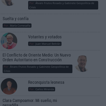
Por
Álvaro Frutos Rosado y Gabinete Geopolítica de
Crisis
Suelta y confía
Por
María Comesaña
Votantes y votados
Por
Juan Manuel Beltrán
El Conflicto de Oriente Medio: Un Nuevo
Orden Autoritario en Construcción
Por
Álvaro Frutos Rosado y Gabinete Geopolítica de
Crisis
Reconquista leonesa
Por
Carlos Miranda
Clara Campoamor: Mi sueño, mi
pesadilla