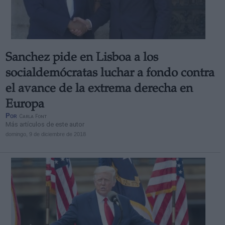
Sanchez pide en Lisboa a los
Derechos:
socialdemócratas luchar a fondo contra
el avance de la extrema derecha en
link
Europa
Información adicional
Por
Carla Font
link
Más artículos de este autor
domingo, 9 de diciembre de 2018