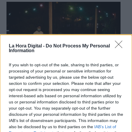
La Hora Digital -
Do Not Process My Personal
Information
If you wish to opt-out of the sale, sharing to third parties, or
processing of your personal or sensitive information for
targeted advertising by us, please use the below opt-out
Varias personas en la terraza de un bar, frente a la playa de la Barceloneta, a 4
de agosto de 2021. Foto: Europa Press
section to confirm your selection. Please note that after your
opt-out request is processed you may continue seeing
El toque de queda y la limitación de
interest-based ads based on personal information utilized by
las reuniones en Cataluña enfrentan a
us or personal information disclosed to third parties prior to
your opt-out. You may separately opt-out of the further
la Fiscalía y a la Generalitat
disclosure of your personal information by third parties on the
La Fiscalía considera que estas medidas tan restrictivas
IAB’s list of downstream participants. This information may
no están debidamente justificadas por el Govern y pide al
also be disclosed by us to third parties on the
IAB’s List of
TSJC que las rechace