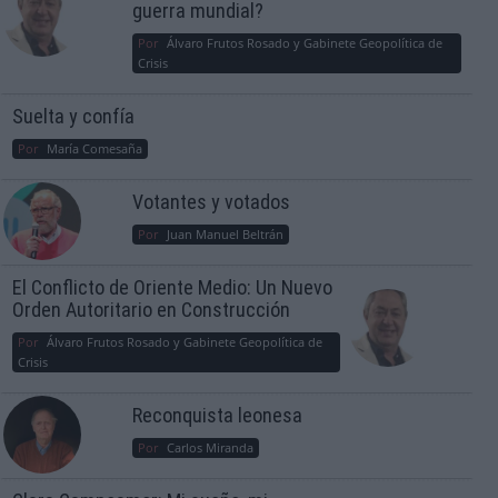
guerra mundial?
Por
Álvaro Frutos Rosado y Gabinete Geopolítica de
Crisis
Suelta y confía
Por
María Comesaña
Votantes y votados
Por
Juan Manuel Beltrán
El Conflicto de Oriente Medio: Un Nuevo
Orden Autoritario en Construcción
Por
Álvaro Frutos Rosado y Gabinete Geopolítica de
Crisis
Reconquista leonesa
Por
Carlos Miranda