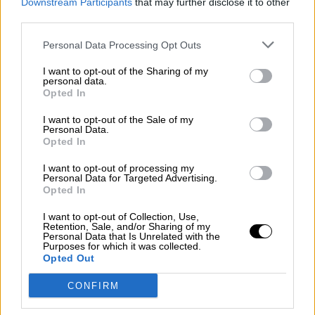
Downstream Participants
that may further disclose it to other
Por
Sandra Muñiz
third parties.
Más artículos de este autor
jueves, 23 de diciembre de 2021
Personal Data Processing Opt Outs
I want to opt-out of the Sharing of my
personal data.
Opted In
I want to opt-out of the Sale of my
Personal Data.
Opted In
I want to opt-out of processing my
Personal Data for Targeted Advertising.
Opted In
I want to opt-out of Collection, Use,
Retention, Sale, and/or Sharing of my
Personal Data that Is Unrelated with the
Purposes for which it was collected.
Opted Out
Esta Navidad hay menos pruebas de
CONFIRM
detección y por tanto menor número
de contagios detectados