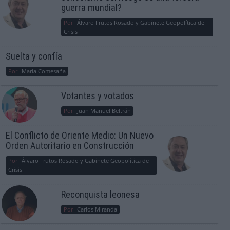
guerra mundial?
Por
Álvaro Frutos Rosado y Gabinete Geopolítica de
Crisis
Suelta y confía
Por
María Comesaña
Votantes y votados
Por
Juan Manuel Beltrán
El Conflicto de Oriente Medio: Un Nuevo
Orden Autoritario en Construcción
Por
Álvaro Frutos Rosado y Gabinete Geopolítica de
Crisis
Reconquista leonesa
Por
Carlos Miranda