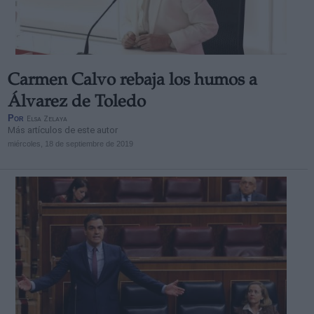
Carmen Calvo rebaja los humos a
Derechos:
Álvarez de Toledo
Por
Elsa Zelaya
Más artículos de este autor
link
miércoles, 18 de septiembre de 2019
Información adicional
link