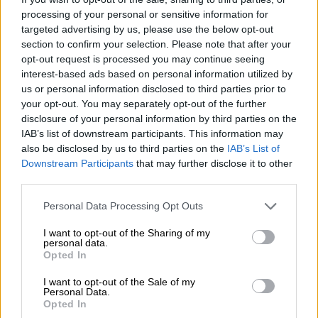
processing of your personal or sensitive information for
targeted advertising by us, please use the below opt-out
section to confirm your selection. Please note that after your
opt-out request is processed you may continue seeing
interest-based ads based on personal information utilized by
us or personal information disclosed to third parties prior to
Aitor Esteban: "no puede haber
your opt-out. You may separately opt-out of the further
restricciones en el ámbito de derechos"
disclosure of your personal information by third parties on the
Por
Carlos Lucas
IAB’s list of downstream participants. This information may
Más artículos de este autor
also be disclosed by us to third parties on the
IAB’s List of
miércoles, 13 de mayo de 2020
Downstream Participants
that may further disclose it to other
third parties.
Personal Data Processing Opt Outs
I want to opt-out of the Sharing of my
personal data.
Opted In
I want to opt-out of the Sale of my
Personal Data.
Opted In