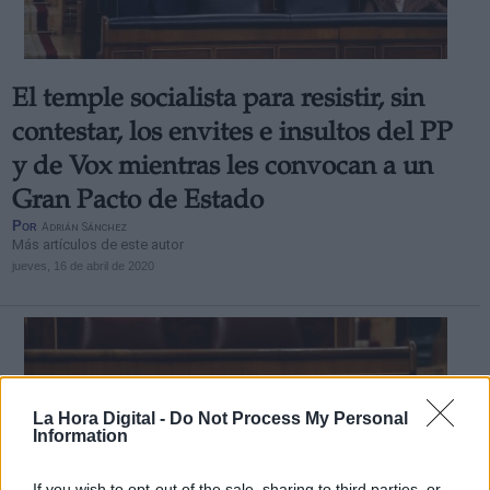
El temple socialista para resistir, sin
contestar, los envites e insultos del PP
y de Vox mientras les convocan a un
Gran Pacto de Estado
Por
Adrián Sánchez
Más artículos de este autor
jueves, 16 de abril de 2020
La Hora Digital -
Do Not Process My Personal
Information
If you wish to opt-out of the sale, sharing to third parties, or