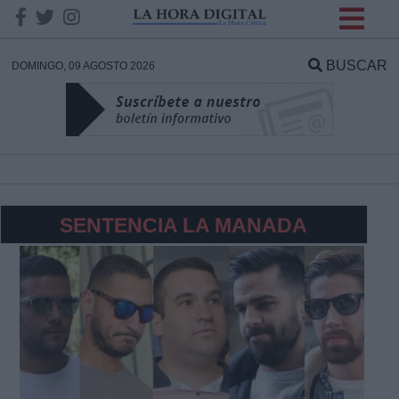
INFORMACION SOBRE LA
PROTECCIÓN DE TUS
BUSCAR
DOMINGO, 09 AGOSTO 2026
DATOS
Responsable:
Finalidad:
SENTENCIA LA MANADA
Datos tratados:
Legitimación:
Destinatarios: