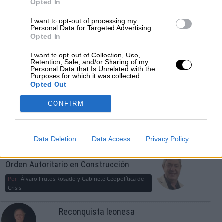
Opted In
¿La ciudadanía de Occidente es
consciente del riesgo de una tercera
I want to opt-out of processing my
Personal Data for Targeted Advertising.
guerra mundial?
Opted In
Por
Álvaro Frutos Rosado y Gabinete Geopolítica de
Crisis
I want to opt-out of Collection, Use,
Retention, Sale, and/or Sharing of my
Personal Data that Is Unrelated with the
Purposes for which it was collected.
Suelta y confía
Opted Out
Por
María Comesaña
CONFIRM
Votantes y votados
Por
Juan Manuel Beltrán
Data Deletion
Data Access
Privacy Policy
El Conflicto de Oriente Medio: Un Nuevo
Orden Autoritario en Construcción
Por
Álvaro Frutos Rosado y Gabinete Geopolítica de
Crisis
Reconquista leonesa