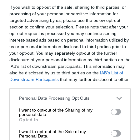
If you wish to opt-out of the sale, sharing to third parties, or
processing of your personal or sensitive information for
targeted advertising by us, please use the below opt-out
section to confirm your selection. Please note that after your
opt-out request is processed you may continue seeing
La Audiencia de Navarra condena a 3
interest-based ads based on personal information utilized by
us or personal information disclosed to third parties prior to
años y 3 meses de cárcel a dos
your opt-out. You may separately opt-out of the further
miembros de "La Manada" por grabar
disclosure of your personal information by third parties on the
IAB’s list of downstream participants. This information may
la violación de San Fermín
also be disclosed by us to third parties on the
IAB’s List of
Por
Miriam Rosco
Downstream Participants
that may further disclose it to other
Más artículos de este autor
third parties.
miércoles, 20 de noviembre de 2019
Personal Data Processing Opt Outs
I want to opt-out of the Sharing of my
personal data.
Opted In
OPINIONES DIVERSAS
I want to opt-out of the Sale of my
Personal Data.