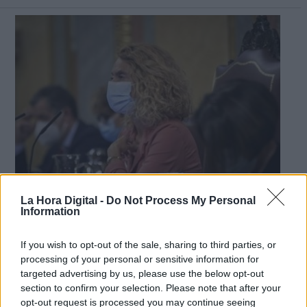
Meritxell Batet, presidenta del Congreso de los Diputados.
La Hora Digital -
Do Not Process My Personal
Information
Meritxell Batet solicita al Supremo la
If you wish to opt-out of the sale, sharing to third parties, or
aclaración de la pena impuesta a
processing of your personal or sensitive information for
Alberto Rodríguez
targeted advertising by us, please use the below opt-out
El pasado martes el Alto Tribunal concluyó con que la
section to confirm your selection. Please note that after your
sustitución de la pena de cárcel por una multa de 540
opt-out request is processed you may continue seeing