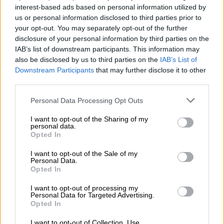
euros suponía que el diputado de Unidas Podemos podía
interest-based ads based on personal information utilized by
conservar el escaño parlamentario
us or personal information disclosed to third parties prior to
Por
Celia Martín
your opt-out. You may separately opt-out of the further
Más artículos de este autor
disclosure of your personal information by third parties on the
viernes, 22 de octubre de 2021
IAB’s list of downstream participants. This information may
also be disclosed by us to third parties on the
IAB’s List of
Downstream Participants
that may further disclose it to other
third parties.
Personal Data Processing Opt Outs
I want to opt-out of the Sharing of my
personal data.
Opted In
I want to opt-out of the Sale of my
Personal Data.
Opted In
I want to opt-out of processing my
Personal Data for Targeted Advertising.
Varios niños y niñas entran en un colegio público de Nadela, Lugo (Galicia)
Opted In
Una jueza de Marbella retira la
I want to opt-out of Collection, Use,