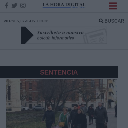
INFORMACION SOBRE LA
PROTECCIÓN DE TUS
BUSCAR
VIERNES, 07 AGOSTO 2026
DATOS
Responsable:
Finalidad:
SENTENCIA
Datos tratados:
Legitimación:
Destinatarios: