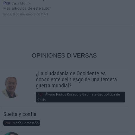
Por
Celia Martín
Más artículos de este autor
lunes, 8 de noviembre de 2021
OPINIONES DIVERSAS
¿La ciudadanía de Occidente es
consciente del riesgo de una tercera
guerra mundial?
Por
Álvaro Frutos Rosado y Gabinete Geopolítica de
Crisis
Suelta y confía
Por
María Comesaña