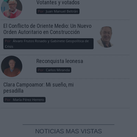
Votantes y votados
Por
Juan Manuel Beltrán
El Conflicto de Oriente Medio: Un Nuevo
Orden Autoritario en Construcción
Por
Álvaro Frutos Rosado y Gabinete Geopolítica de
Crisis
Reconquista leonesa
Por
Carlos Miranda
Clara Campoamor: Mi sueño, mi
pesadilla
Por
María Pérez Herrero
NOTICIAS MAS VISTAS