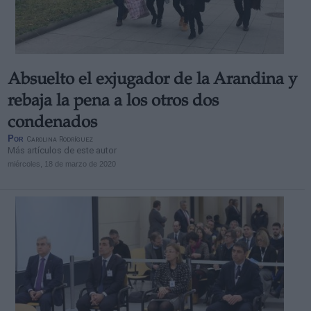
Absuelto el exjugador de la Arandina y
Derechos:
rebaja la pena a los otros dos
condenados
link
Por
Carolina Rodríguez
Información adicional
Más artículos de este autor
link
miércoles, 18 de marzo de 2020