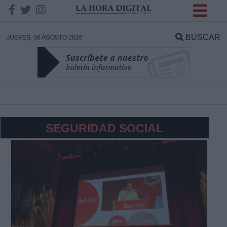
INFORMACION SOBRE LA
PROTECCIÓN DE TUS
BUSCAR
JUEVES, 06 AGOSTO 2026
DATOS
Responsable:
Finalidad:
SEGURIDAD SOCIAL
Datos tratados:
Legitimación:
Destinatarios: