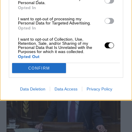
Personal Data.
Opted In
La Policía destapa un fraude de más
I want to opt-out of processing my
de seis millones de euros por el cobro
Personal Data for Targeted Advertising.
Opted In
de pensiones de fallecidos
Por
Patricia Arredondo
I want to opt-out of Collection, Use,
Retention, Sale, and/or Sharing of my
Más artículos de este autor
Personal Data that Is Unrelated with the
miércoles, 5 de febrero de 2020
Purposes for which it was collected.
Opted Out
CONFIRM
Data Deletion
Data Access
Privacy Policy