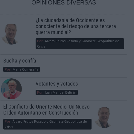
OPINIONES DIVERSAS
¿La ciudadanía de Occidente es
consciente del riesgo de una tercera
guerra mundial?
Por
Álvaro Frutos Rosado y Gabinete Geopolítica de
Crisis
Suelta y confía
Por
María Comesaña
Votantes y votados
Por
Juan Manuel Beltrán
El Conflicto de Oriente Medio: Un Nuevo
Orden Autoritario en Construcción
Por
Álvaro Frutos Rosado y Gabinete Geopolítica de
Crisis