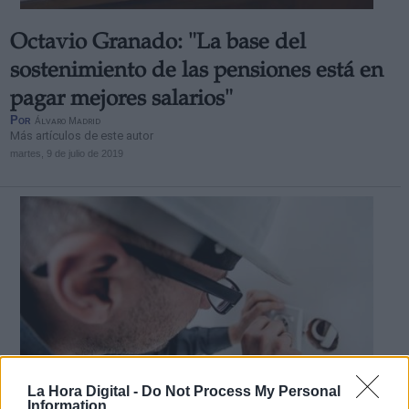
Octavio Granado: "La base del
sostenimiento de las pensiones está en
pagar mejores salarios"
Por
Álvaro Madrid
Más artículos de este autor
martes, 9 de julio de 2019
La Hora Digital -
Do Not Process My Personal
Information