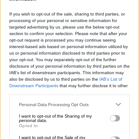
Foto: Ministerio de Trabajo, Migraciones y Seguridad Social.
If you wish to opt-out of the sale, sharing to third parties, or
processing of your personal or sensitive information for
El número de trabajadores afiliados
targeted advertising by us, please use the below opt-out
crece en 3.659 en diciembre de 2019
section to confirm your selection. Please note that after your
opt-out request is processed you may continue seeing
Por
Carolina Rodríguez
Más artículos de este autor
interest-based ads based on personal information utilized by
viernes, 3 de enero de 2020
us or personal information disclosed to third parties prior to
your opt-out. You may separately opt-out of the further
disclosure of your personal information by third parties on the
IAB’s list of downstream participants. This information may
also be disclosed by us to third parties on the
IAB’s List of
Downstream Participants
that may further disclose it to other
third parties.
Personal Data Processing Opt Outs
I want to opt-out of the Sharing of my
personal data.
Opted In
I want to opt-out of the Sale of my