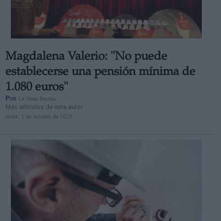
Magdalena Valerio: "No puede
Derechos:
establecerse una pensión mínima de
1.080 euros"
link
Por
La Hora Digital
Información adicional
Más artículos de este autor
link
lunes, 1 de octubre de 2018