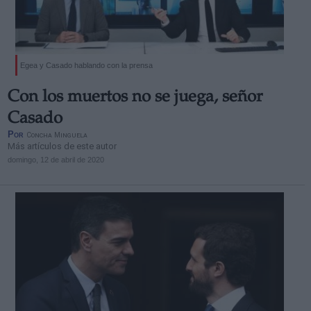
Egea y Casado hablando con la prensa
Derechos:
Con los muertos no se juega, señor
Casado
link
Por
Concha Minguela
Más artículos de este autor
Información adicional
domingo, 12 de abril de 2020
link