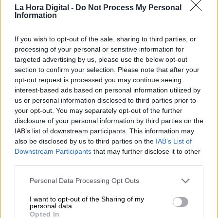
La Hora Digital -
Do Not Process My Personal
Information
If you wish to opt-out of the sale, sharing to third parties, or
processing of your personal or sensitive information for
targeted advertising by us, please use the below opt-out
section to confirm your selection. Please note that after your
La portavoz del grupo socialista en el Congreso de los Diputados, Adriana
opt-out request is processed you may continue seeing
Lastra. Foto: POOL - Europa Press.
interest-based ads based on personal information utilized by
Adriana Lastra exige a Pablo Casado
us or personal information disclosed to third parties prior to
your opt-out. You may separately opt-out of the further
que se distancie de la
“ideología del
disclosure of your personal information by third parties on the
odio”
para salvaguardar la democracia
IAB’s list of downstream participants. This information may
Por
also be disclosed by us to third parties on the
IAB’s List of
Redacción La Hora Digital
Más artículos de este autor
Downstream Participants
that may further disclose it to other
viernes, 23 de octubre de 2020
third parties.
Personal Data Processing Opt Outs
I want to opt-out of the Sharing of my
personal data.
Opted In