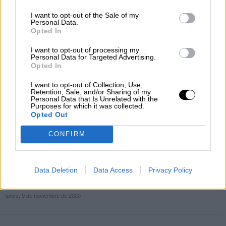
I want to opt-out of the Sale of my
Personal Data.
Opted In
I want to opt-out of processing my
Personal Data for Targeted Advertising.
Opted In
I want to opt-out of Collection, Use,
Retention, Sale, and/or Sharing of my
Santiago Abascal y Pablo Casado en el Congreso de los Diputados.
Personal Data that Is Unrelated with the
Purposes for which it was collected.
Opted Out
La derecha en guerra: PP y Vox se
enzarzan sobre quien posee más
CONFIRM
afiliados tras su ‘
disputa
’ en la moción
de censura
Data Deletion
Data Access
Privacy Policy
Por
Lydia Navarro
Más artículos de este autor
lunes, 9 de noviembre de 2020