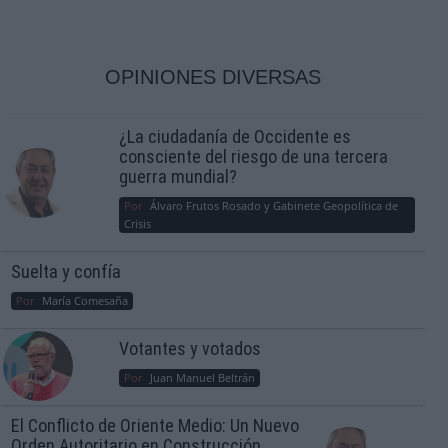
OPINIONES DIVERSAS
¿La ciudadanía de Occidente es
consciente del riesgo de una tercera
guerra mundial?
Por
Álvaro Frutos Rosado y Gabinete Geopolítica de
Crisis
Suelta y confía
Por
María Comesaña
Votantes y votados
Por
Juan Manuel Beltrán
El Conflicto de Oriente Medio: Un Nuevo
Orden Autoritario en Construcción