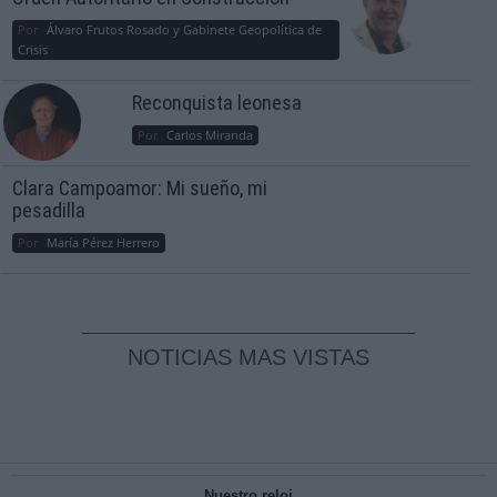
Por
Álvaro Frutos Rosado y Gabinete Geopolítica de
Crisis
Reconquista leonesa
Por
Carlos Miranda
Clara Campoamor: Mi sueño, mi
pesadilla
Por
María Pérez Herrero
NOTICIAS MAS VISTAS
Nuestro reloj