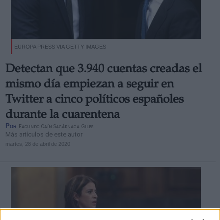
EUROPA PRESS VIA GETTY IMAGES
Detectan que
3.940 cuentas creadas el
mismo día empiezan a seguir en
Twitter a cinco políticos españoles
durante la cuarentena
Por
Facundo Caín Sagárnaga Giles
Más artículos de este autor
martes, 28 de abril de 2020