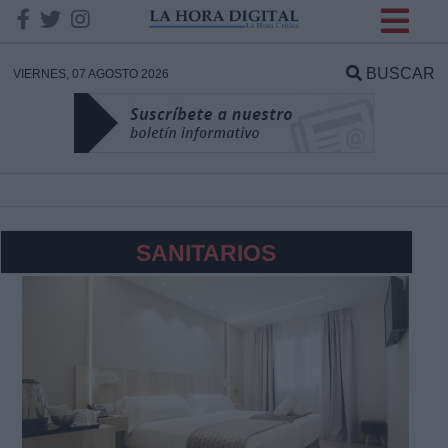
INFORMACION SOBRE LA
PROTECCIÓN DE TUS
BUSCAR
VIERNES, 07 AGOSTO 2026
DATOS
Responsable:
Finalidad:
SANITARIOS
Datos tratados:
Legitimación:
Destinatarios: