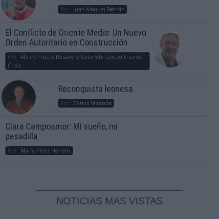
Por
Juan Manuel Beltrán
El Conflicto de Oriente Medio: Un Nuevo
Orden Autoritario en Construcción
Por
Álvaro Frutos Rosado y Gabinete Geopolítica de
Crisis
Reconquista leonesa
Por
Carlos Miranda
Clara Campoamor: Mi sueño, mi
pesadilla
Por
María Pérez Herrero
NOTICIAS MAS VISTAS