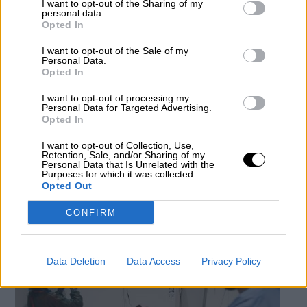
I want to opt-out of the Sharing of my
personal data.
Opted In
I want to opt-out of the Sale of my
Personal Data.
Opted In
I want to opt-out of processing my
Personal Data for Targeted Advertising.
Un 10,9% de los sanitarios contagiados
Opted In
fueron hospitalizados, según el
I want to opt-out of Collection, Use,
Retention, Sale, and/or Sharing of my
Estudio del Instituto de Salud CarlosIII
Personal Data that Is Unrelated with the
Purposes for which it was collected.
Por
Patricia Arredondo
Opted Out
Más artículos de este autor
jueves, 7 de mayo de 2020
CONFIRM
Data Deletion
Data Access
Privacy Policy