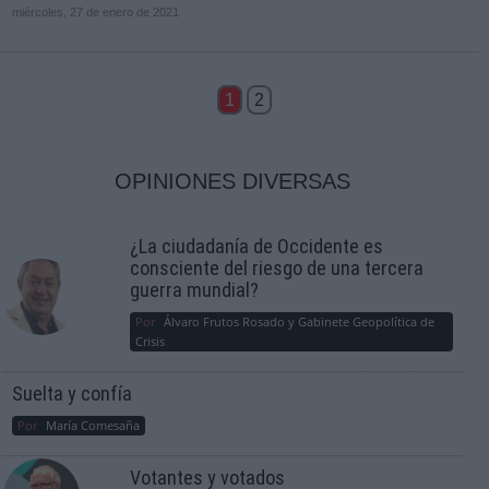
miércoles, 27 de enero de 2021
1
2
OPINIONES DIVERSAS
¿La ciudadanía de Occidente es
consciente del riesgo de una tercera
guerra mundial?
Por
Álvaro Frutos Rosado y Gabinete Geopolítica de
Crisis
Suelta y confía
Por
María Comesaña
Votantes y votados