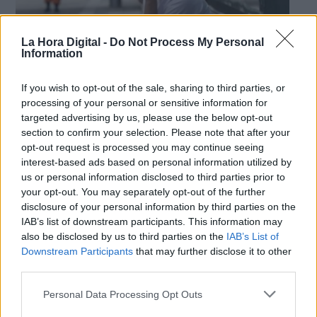
La Hora Digital -
Do Not Process My Personal
Information
Una trabajadora sanitaria en las inmediaciones del hospital de campaña de
If you wish to opt-out of the sale, sharing to third parties, or
Ifema.EUROPA PRESS
processing of your personal or sensitive information for
targeted advertising by us, please use the below opt-out
El 17,5% de los contagiados de
section to confirm your selection. Please note that after your
coronavirus en Madrid son
opt-out request is processed you may continue seeing
trabajadores del Servicio de Salud
interest-based ads based on personal information utilized by
us or personal information disclosed to third parties prior to
Por
Facundo Caín Sagárnaga Giles
your opt-out. You may separately opt-out of the further
Más artículos de este autor
disclosure of your personal information by third parties on the
martes, 5 de mayo de 2020
IAB’s list of downstream participants. This information may
also be disclosed by us to third parties on the
IAB’s List of
Downstream Participants
that may further disclose it to other
third parties.
Personal Data Processing Opt Outs