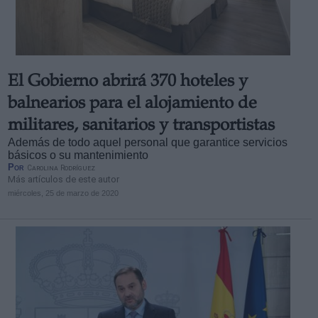
El Gobierno abrirá 370 hoteles y
Derechos:
balnearios para el alojamiento de
militares, sanitarios y transportistas
link
Además de todo aquel personal que garantice servicios
Información adicional
básicos o su mantenimiento
link
Por
Carolina Rodríguez
Más artículos de este autor
miércoles, 25 de marzo de 2020