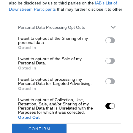
also be disclosed by us to third parties on the
IAB’s List of
Downstream Participants
that may further disclose it to other
third parties.
La sanidad privada se desentiende del
Personal Data Processing Opt Outs
Coronavirus
I want to opt-out of the Sharing of my
personal data.
Por
Andrea Chaparro Cayuela
Opted In
Más artículos de este autor
miércoles, 11 de marzo de 2020
I want to opt-out of the Sale of my
Personal Data.
Opted In
I want to opt-out of processing my
Personal Data for Targeted Advertising.
Opted In
I want to opt-out of Collection, Use,
Retention, Sale, and/or Sharing of my
Personal Data that Is Unrelated with the
Purposes for which it was collected.
Opted Out
CONFIRM