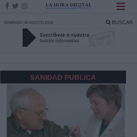
INFORMACION SOBRE LA
PROTECCIÓN DE TUS
BUSCAR
DOMINGO, 09 AGOSTO 2026
DATOS
Responsable:
Finalidad:
SANIDAD PUBLICA
Datos tratados:
Legitimación:
Destinatarios: