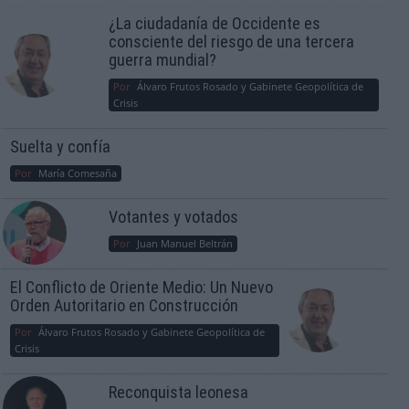
¿La ciudadanía de Occidente es
consciente del riesgo de una tercera
guerra mundial?
Por
Álvaro Frutos Rosado y Gabinete Geopolítica de
Crisis
Suelta y confía
Por
María Comesaña
Votantes y votados
Por
Juan Manuel Beltrán
El Conflicto de Oriente Medio: Un Nuevo
Orden Autoritario en Construcción
Por
Álvaro Frutos Rosado y Gabinete Geopolítica de
Crisis
Reconquista leonesa