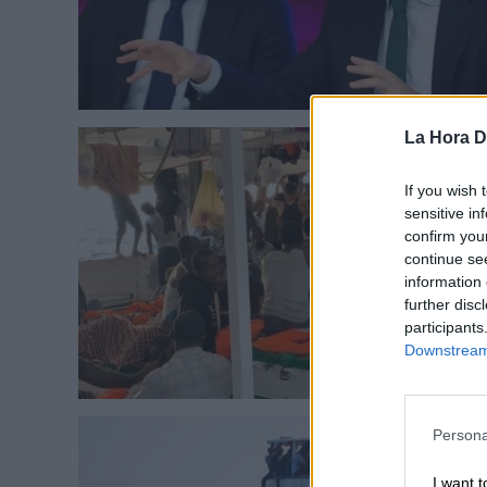
La Hora Di
If you wish 
sensitive in
confirm you
continue se
information 
further disc
participants
Downstream 
Persona
I want t