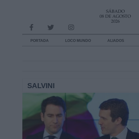
SÁBADO
INFORMACION SOBRE LA PROTECCIÓN DE TUS DATOS
08 DE AGOSTO
2026
Responsable:
Finalidad:
PORTADA
LOCO MUNDO
ALIADOS
Datos tratados:
Legitimación:
Destinatarios:
SALVINI
Derechos:
link
Información adicional
link