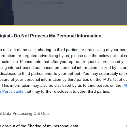
miércoles, 7 de agosto de 2019
gital -
Do Not Process My Personal Information
to opt-out of the sale, sharing to third parties, or processing of your per
¿Y después del Open Arms qué?
formation for targeted advertising by us, please use the below opt-out s
Desarrollar el marco de cooperació
r selection. Please note that after your opt-out request is processed y
eing interest-based ads based on personal information utilized by us or
acuerdo de la ONU en Marrakech.
disclosed to third parties prior to your opt-out. You may separately opt-
Por
Odón Elorza
losure of your personal information by third parties on the IAB’s list of
Más artículos de este autor
. This information may also be disclosed by us to third parties on the
IA
viernes, 16 de agosto de 2019
Participants
that may further disclose it to other third parties.
l Data Processing Opt Outs
o opt-out of the Sharing of my personal data.