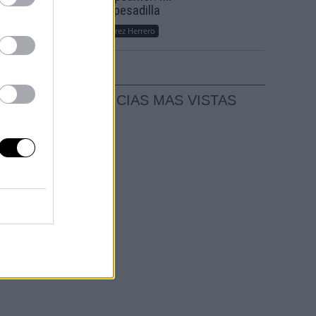
n
sueño, mi pesadilla
odo
Por
María Pérez Herrero
NOTICIAS MAS VISTAS
el
e""