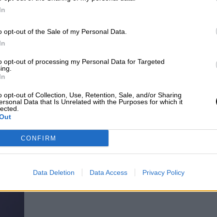
Carmen Calvo lamenta que el
Ope
In
Arms
no esté camino de España:
"T
está preparado para que venga"
o opt-out of the Sale of my Personal Data.
In
Por
Rafa Bernaldo de Quirós
Más artículos de este autor
to opt-out of processing my Personal Data for Targeted
lunes, 19 de agosto de 2019
ing.
In
o opt-out of Collection, Use, Retention, Sale, and/or Sharing
ersonal Data that Is Unrelated with the Purposes for which it
lected.
Out
Podemos asegura que la decisión d
CONFIRM
Open Arms ""llega demasiado tard
Por
Miriam Rosco
Data Deletion
Data Access
Privacy Policy
Más artículos de este autor
lunes, 19 de agosto de 2019