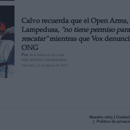
Calvo recuerda que el Open Arms,
Lampedusa,
"no tiene permiso para
rescatar"
mientras que Vox denuncia
ONG
Por
Rafa Bernaldo de Quirós
Más artículos de este autor
miércoles, 21 de agosto de 2019
Nuestro reloj
| Contact
| Política de privac