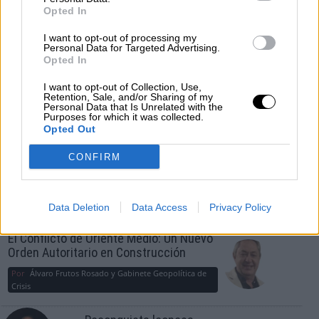
Opted In
¿La ciudadanía de Occidente es
I want to opt-out of processing my
consciente del riesgo de una tercera
Personal Data for Targeted Advertising.
guerra mundial?
Opted In
Por
Álvaro Frutos Rosado y Gabinete Geopolítica de
I want to opt-out of Collection, Use,
Crisis
Retention, Sale, and/or Sharing of my
Personal Data that Is Unrelated with the
Purposes for which it was collected.
Suelta y confía
Opted Out
Por
María Comesaña
CONFIRM
Votantes y votados
Por
Juan Manuel Beltrán
Data Deletion
Data Access
Privacy Policy
El Conflicto de Oriente Medio: Un Nuevo
Orden Autoritario en Construcción
Por
Álvaro Frutos Rosado y Gabinete Geopolítica de
Crisis