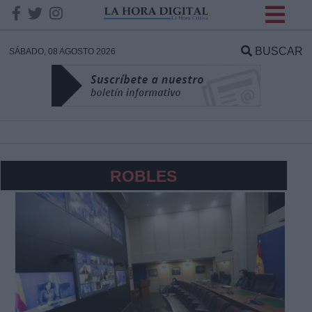
INFORMACION SOBRE LA
PROTECCIÓN DE TUS
BUSCAR
SÁBADO, 08 AGOSTO 2026
DATOS
Responsable:
Finalidad:
ROBLES
Datos tratados:
Legitimación:
Destinatarios: