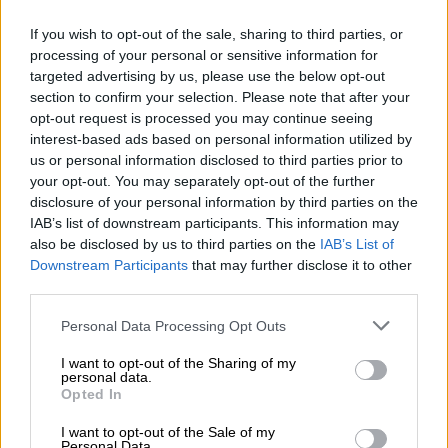
If you wish to opt-out of the sale, sharing to third parties, or
processing of your personal or sensitive information for
targeted advertising by us, please use the below opt-out
section to confirm your selection. Please note that after your
opt-out request is processed you may continue seeing
Cae la directora del CNI por el
interest-based ads based on personal information utilized by
espionaje y el Gobierno mantiene a
us or personal information disclosed to third parties prior to
Robles
your opt-out. You may separately opt-out of the further
disclosure of your personal information by third parties on the
Como muchos esperaban, el Gobierno trata de solventar el
IAB’s list of downstream participants. This information may
espionaje de Pegasus con la destitución de Esteban, la
directora del CNI
also be disclosed by us to third parties on the
IAB’s List of
Por
Mario Romero
Downstream Participants
that may further disclose it to other
Más artículos de este autor
third parties.
martes, 10 de mayo de 2022
Personal Data Processing Opt Outs
I want to opt-out of the Sharing of my
personal data.
Opted In
OPINIONES DIVERSAS
I want to opt-out of the Sale of my
Personal Data.