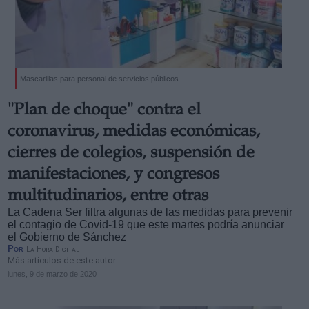
Mascarillas para personal de servicios públicos
Derechos:
"Plan de choque" contra el
coronavirus, medidas económicas,
link
Información adicional
cierres de colegios, suspensión de
link
manifestaciones, y congresos
multitudinarios, entre otras
La Cadena Ser filtra algunas de las medidas para prevenir
el contagio de Covid-19 que este martes podría anunciar
el Gobierno de Sánchez
Por
La Hora Digital
Más artículos de este autor
lunes, 9 de marzo de 2020