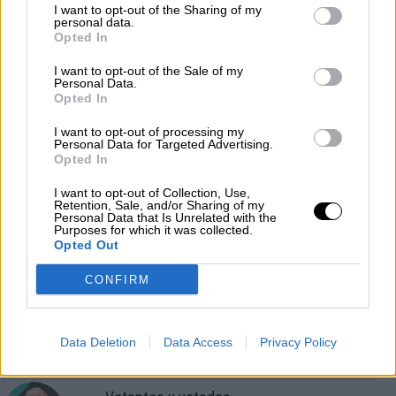
Por
Sandra Repollo
I want to opt-out of the Sharing of my
Más artículos de este autor
personal data.
Opted In
viernes, 15 de mayo de 2020
I want to opt-out of the Sale of my
Personal Data.
Opted In
I want to opt-out of processing my
Personal Data for Targeted Advertising.
OPINIONES DIVERSAS
Opted In
I want to opt-out of Collection, Use,
Retention, Sale, and/or Sharing of my
¿La ciudadanía de Occidente es
Personal Data that Is Unrelated with the
consciente del riesgo de una tercera
Purposes for which it was collected.
guerra mundial?
Opted Out
Por
Álvaro Frutos Rosado y Gabinete Geopolítica de
CONFIRM
Crisis
Suelta y confía
Data Deletion
Data Access
Privacy Policy
Por
María Comesaña