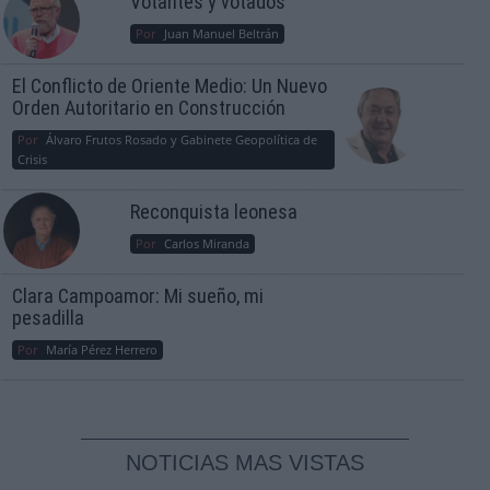
Votantes y votados
Por
Juan Manuel Beltrán
El Conflicto de Oriente Medio: Un Nuevo
Orden Autoritario en Construcción
Por
Álvaro Frutos Rosado y Gabinete Geopolítica de
Crisis
Reconquista leonesa
Por
Carlos Miranda
Clara Campoamor: Mi sueño, mi
pesadilla
Por
María Pérez Herrero
NOTICIAS MAS VISTAS