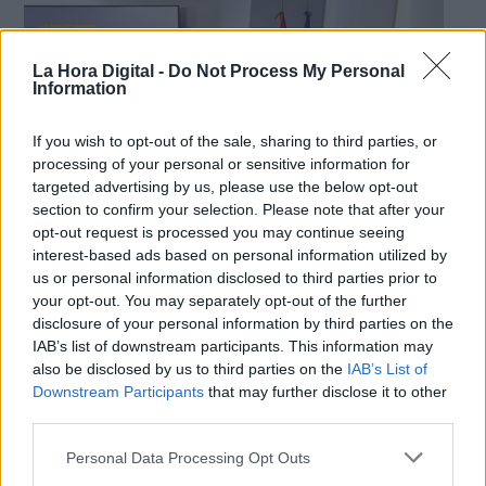
La Hora Digital -
Do Not Process My Personal
Information
If you wish to opt-out of the sale, sharing to third parties, or
processing of your personal or sensitive information for
targeted advertising by us, please use the below opt-out
section to confirm your selection. Please note that after your
opt-out request is processed you may continue seeing
interest-based ads based on personal information utilized by
us or personal information disclosed to third parties prior to
your opt-out. You may separately opt-out of the further
La Comunidad de Madrid, Barcelona y
disclosure of your personal information by third parties on the
zonas de Castilla y León continúan en
IAB’s list of downstream participants. This information may
also be disclosed by us to third parties on the
IAB’s List of
fase 0 pero esta vez con nuevas
Downstream Participants
that may further disclose it to other
medidas
third parties.
Qué se puede y qué no se puede hacer en las zonas
de fase 0 con nuevas medidas de alivio. Madrid
Personal Data Processing Opt Outs
necesita mejorar los centros de Atención Primaria.