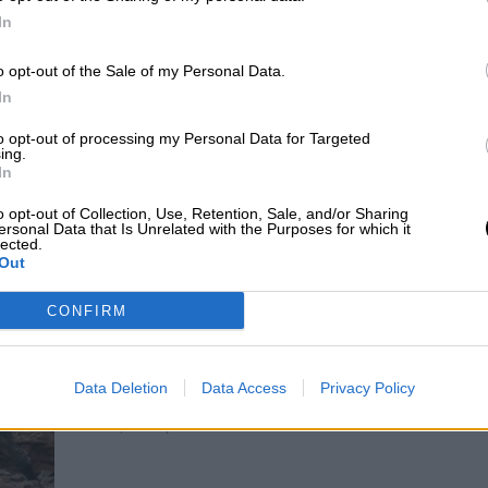
ACNUR advierte a Italia del pelig
In
efecto de las multas por rescatar a
migrantes en el Mediterráneo
o opt-out of the Sale of my Personal Data.
In
Por
Aida Martín
Más artículos de este autor
to opt-out of processing my Personal Data for Targeted
miércoles, 7 de agosto de 2019
ing.
In
o opt-out of Collection, Use, Retention, Sale, and/or Sharing
ersonal Data that Is Unrelated with the Purposes for which it
lected.
Out
Más de un mes después de la expl
CONFIRM
encuentran en Beirut indicios de v
debajo de los restos de un edificio
Por
Data Deletion
Data Access
Privacy Policy
Marina G.
Más artículos de este autor
viernes, 4 de septiembre de 2020