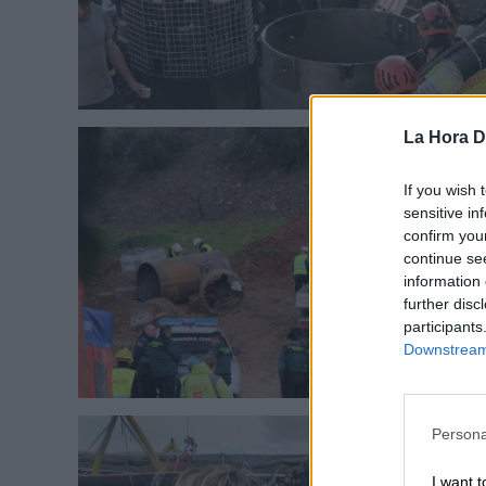
La Hora Di
If you wish 
sensitive in
confirm you
continue se
information 
further disc
participants
Downstream 
Persona
I want t