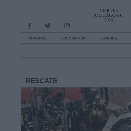
VIERNES
INFORMACION SOBRE LA PROTECCIÓN DE TUS DATOS
07 DE AGOSTO
2026
Responsable:
Finalidad:
PORTADA
LOCO MUNDO
ALIADOS
Datos tratados:
Legitimación:
Destinatarios:
RESCATE
Derechos:
link
Información adicional
link