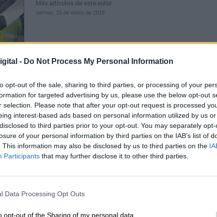
Más artículos de este autor
viernes, 25 de enero de 2019
gital -
Do Not Process My Personal Information
Los socialistas europeos piden que 
to opt-out of the sale, sharing to third parties, or processing of your per
formation for targeted advertising by us, please use the below opt-out s
incluya la Brigada de Salvamento
r selection. Please note that after your opt-out request is processed y
Minero en el Mecanismo Europeo 
eing interest-based ads based on personal information utilized by us or
disclosed to third parties prior to your opt-out. You may separately opt-
Respuesta ante Emergencias
losure of your personal information by third parties on the IAB’s list of
Por
Rocío Hernández
. This information may also be disclosed by us to third parties on the
IA
Más artículos de este autor
Participants
that may further disclose it to other third parties.
miércoles, 30 de enero de 2019
l Data Processing Opt Outs
o opt-out of the Sharing of my personal data.