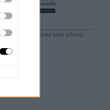
roso
sueño, mi pesadilla
Por
María Pérez Herrero
NOTICIAS MAS VISTAS
osión
ida