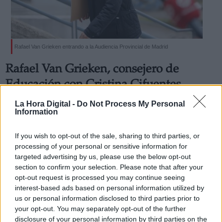
Rafael Van Grieken entrando a la Audiencia Provincial de Madrid
Derechos:
Rafael Van Grieken, consejero de
Educación con Cristina Cifuentes
link
presenta su candidatura al rectorado
La Hora Digital -
Do Not Process My Personal
Información adicional
Information
de la URJC
link
Rafael Van Grieken fue reprobado por la Asamblea de
If you wish to opt-out of the sale, sharing to third parties, or
Madrid por su gestión del "caso máster”
Por
Celia Molina
processing of your personal or sensitive information for
Más artículos de este autor
targeted advertising by us, please use the below opt-out
lunes, 22 de febrero de 2021
section to confirm your selection. Please note that after your
opt-out request is processed you may continue seeing
interest-based ads based on personal information utilized by
us or personal information disclosed to third parties prior to
your opt-out. You may separately opt-out of the further
disclosure of your personal information by third parties on the