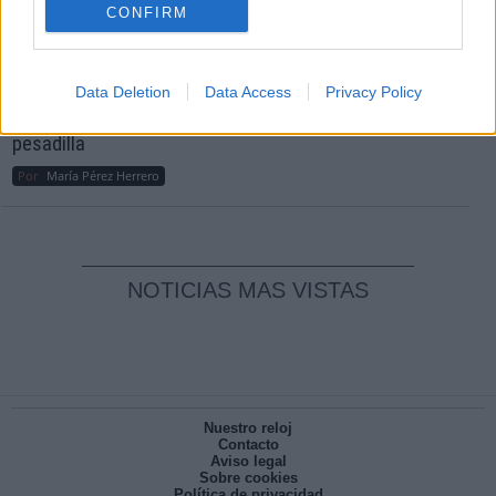
CONFIRM
Reconquista leonesa
Por
Carlos Miranda
Data Deletion
Data Access
Privacy Policy
Clara Campoamor: Mi sueño, mi
pesadilla
Por
María Pérez Herrero
NOTICIAS MAS VISTAS
Nuestro reloj
Contacto
Aviso legal
Sobre cookies
Política de privacidad