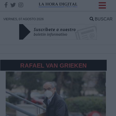
INFORMACION SOBRE LA
PROTECCIÓN DE TUS
BUSCAR
VIERNES, 07 AGOSTO 2026
DATOS
Responsable:
Finalidad:
RAFAEL VAN GRIEKEN
Datos tratados:
Legitimación:
Destinatarios: