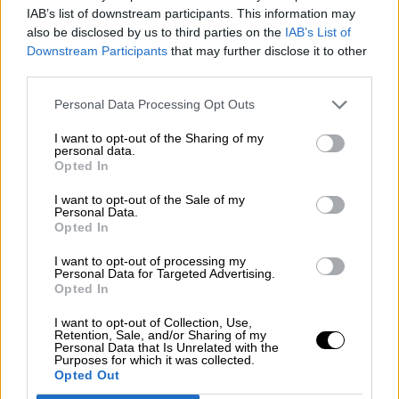
OPINIONES DIVERSAS
IAB’s list of downstream participants. This information may
also be disclosed by us to third parties on the
IAB’s List of
Downstream Participants
that may further disclose it to other
¿La ciudadanía de Occidente es
third parties.
consciente del riesgo de una tercera
guerra mundial?
Personal Data Processing Opt Outs
Por
Álvaro Frutos Rosado y Gabinete Geopolítica de
I want to opt-out of the Sharing of my
Crisis
personal data.
Opted In
Suelta y confía
I want to opt-out of the Sale of my
Personal Data.
Por
María Comesaña
Opted In
Votantes y votados
I want to opt-out of processing my
Personal Data for Targeted Advertising.
Por
Juan Manuel Beltrán
Opted In
I want to opt-out of Collection, Use,
El Conflicto de Oriente Medio: Un Nuevo
Retention, Sale, and/or Sharing of my
Orden Autoritario en Construcción
Personal Data that Is Unrelated with the
Purposes for which it was collected.
Por
Álvaro Frutos Rosado y Gabinete Geopolítica de
Opted Out
Crisis