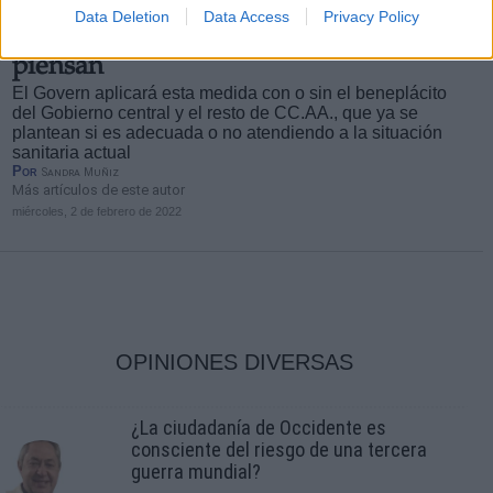
Cataluña suprime las cuarentenas
Data Deletion
Data Access
Privacy Policy
escolares y el resto de CC.AA. se lo
piensan
El Govern aplicará esta medida con o sin el beneplácito
del Gobierno central y el resto de CC.AA., que ya se
plantean si es adecuada o no atendiendo a la situación
sanitaria actual
Por
Sandra Muñiz
Más artículos de este autor
miércoles, 2 de febrero de 2022
OPINIONES DIVERSAS
¿La ciudadanía de Occidente es
consciente del riesgo de una tercera
guerra mundial?