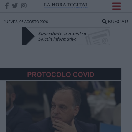
INFORMACION SOBRE LA
PROTECCIÓN DE TUS
BUSCAR
JUEVES, 06 AGOSTO 2026
DATOS
Responsable:
Finalidad:
PROTOCOLO COVID
Datos tratados:
Legitimación:
Destinatarios: