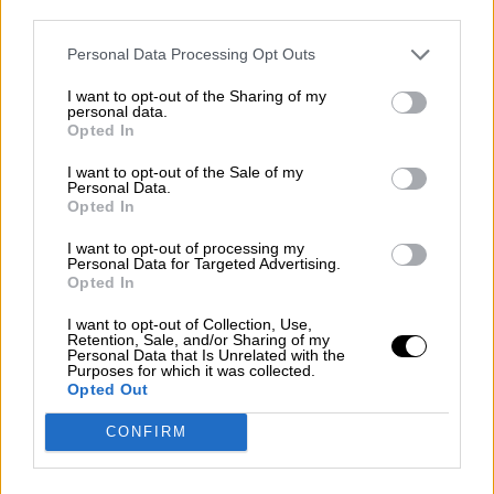
third parties.
que lo hicieron el pasado viernes, vuelven a clase tras
confirmarse la modificación de las cuarentenas
Personal Data Processing Opt Outs
Por
Sandra Muñiz
Más artículos de este autor
I want to opt-out of the Sharing of my
lunes, 10 de enero de 2022
personal data.
Opted In
I want to opt-out of the Sale of my
Personal Data.
Opted In
I want to opt-out of processing my
Personal Data for Targeted Advertising.
Opted In
I want to opt-out of Collection, Use,
Retention, Sale, and/or Sharing of my
Personal Data that Is Unrelated with the
Purposes for which it was collected.
Opted Out
CONFIRM
Foto: Europa Press