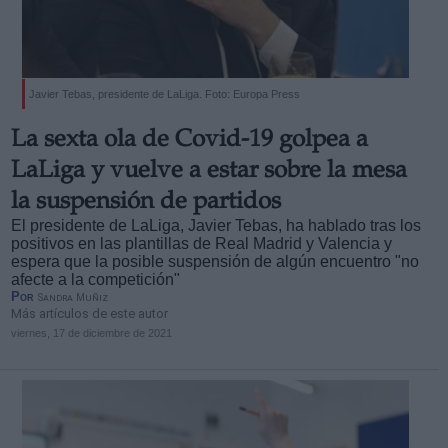
Javier Tebas, presidente de LaLiga. Foto: Europa Press
Derechos:
La sexta ola de Covid-19 golpea a
LaLiga y vuelve a estar sobre la mesa
link
la suspensión de partidos
Información adicional
El presidente de LaLiga, Javier Tebas, ha hablado tras los
link
positivos en las plantillas de Real Madrid y Valencia y
espera que la posible suspensión de algún encuentro "no
afecte a la competición"
Por
Sandra Muñiz
Más artículos de este autor
viernes, 17 de diciembre de 2021