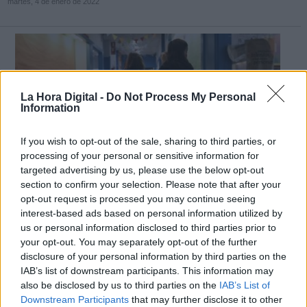
martes, 4 de enero de 2022
La Hora Digital -
Do Not Process My Personal
Information
If you wish to opt-out of the sale, sharing to third parties, or
processing of your personal or sensitive information for
targeted advertising by us, please use the below opt-out
section to confirm your selection. Please note that after your
opt-out request is processed you may continue seeing
interest-based ads based on personal information utilized by
Niños en el hall del Colegio Privado Alameda de Osuna en el primer día del
curso escolar 2020-2021, en Madrid. Foto: Europa Press
us or personal information disclosed to third parties prior to
your opt-out. You may separately opt-out of the further
Más de 8 millones de alumnos
disclosure of your personal information by third parties on the
regresan este lunes a las aulas con
IAB’s list of downstream participants. This information may
also be disclosed by us to third parties on the
IAB’s List of
novedades en las medidas anticovid
Downstream Participants
that may further disclose it to other
Estudiantes de toda España, excepto los del País Vasco