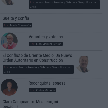
Por
Álvaro Frutos Rosado y Gabinete Geopolítica de
Crisis
Suelta y confía
Por
María Comesaña
Votantes y votados
Por
Juan Manuel Beltrán
El Conflicto de Oriente Medio: Un Nuevo
Orden Autoritario en Construcción
Por
Álvaro Frutos Rosado y Gabinete Geopolítica de
Crisis
Reconquista leonesa
Por
Carlos Miranda
Clara Campoamor: Mi sueño, mi
pesadilla