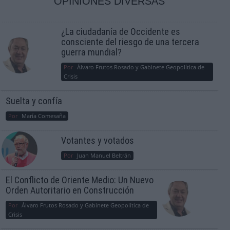
OPINIONES DIVERSAS
¿La ciudadanía de Occidente es
consciente del riesgo de una tercera
guerra mundial?
Por
Álvaro Frutos Rosado y Gabinete Geopolítica de
Crisis
Suelta y confía
Por
María Comesaña
Votantes y votados
Por
Juan Manuel Beltrán
El Conflicto de Oriente Medio: Un Nuevo
Orden Autoritario en Construcción
Por
Álvaro Frutos Rosado y Gabinete Geopolítica de
Crisis