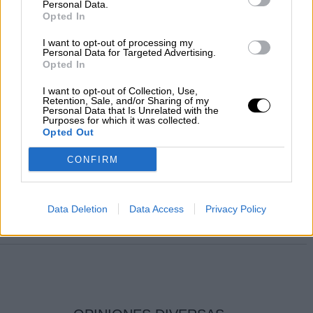
Personal Data.
Opted In
I want to opt-out of processing my
Personal Data for Targeted Advertising.
Opted In
I want to opt-out of Collection, Use,
Retention, Sale, and/or Sharing of my
Personal Data that Is Unrelated with the
Purposes for which it was collected.
El Supremo deniega la salida de
Opted Out
prisión de los presos del procés y
CONFIRM
considera ‘prematuro’ el tercer grado
Por
La Hora Digital
Más artículos de este autor
Data Deletion
Data Access
Privacy Policy
viernes, 4 de diciembre de 2020