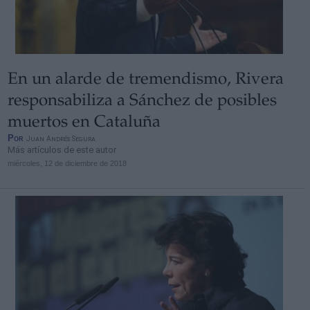
En un alarde de tremendismo, Rivera
Derechos:
responsabiliza a Sánchez de posibles
muertos en Cataluña
link
Por
Juan Andrés Segura
Información adicional
Más artículos de este autor
link
miércoles, 12 de diciembre de 2018