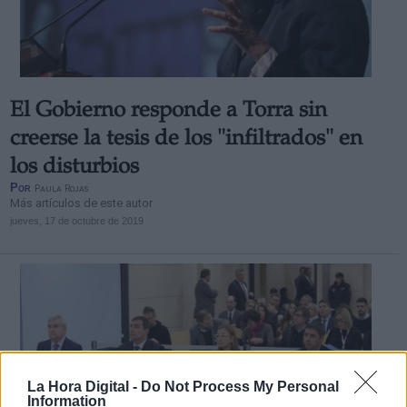
El Gobierno responde a Torra sin
creerse la tesis de los "infiltrados" en
los disturbios
Por
Paula Rojas
Más artículos de este autor
jueves, 17 de octubre de 2019
La Hora Digital -
Do Not Process My Personal
Information