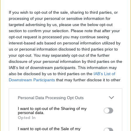
If you wish to opt-out of the sale, sharing to third parties, or
processing of your personal or sensitive information for
targeted advertising by us, please use the below opt-out
section to confirm your selection. Please note that after your
Josep Lluis Trapero y el resto de acusados que han sido absueltos
opt-out request is processed you may continue seeing
interest-based ads based on personal information utilized by
La Audiencia absuelve al mayor de los
us or personal information disclosed to third parties prior to
Mossos Josep Lluis Trapero por su
your opt-out. You may separately opt-out of the further
disclosure of your personal information by third parties on the
gestión durante los sucesos del
IAB’s list of downstream participants. This information may
‘procés’
also be disclosed by us to third parties on the
IAB’s List of
Por
La Hora Digital
Downstream Participants
that may further disclose it to other
Más artículos de este autor
third parties.
miércoles, 21 de octubre de 2020
Personal Data Processing Opt Outs
I want to opt-out of the Sharing of my
personal data.
Opted In
I want to opt-out of the Sale of my