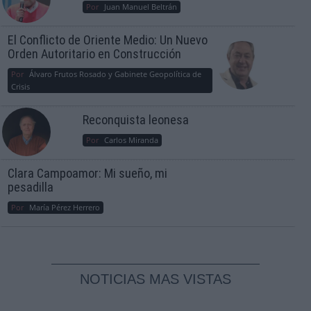
Por
Juan Manuel Beltrán
El Conflicto de Oriente Medio: Un Nuevo
Orden Autoritario en Construcción
Por
Álvaro Frutos Rosado y Gabinete Geopolítica de
Crisis
Reconquista leonesa
Por
Carlos Miranda
Clara Campoamor: Mi sueño, mi
pesadilla
Por
María Pérez Herrero
NOTICIAS MAS VISTAS