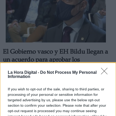
El Gobierno vasco y EH Bildu llegan a
un acuerdo para aprobar los
presupuestos para el 2022
La Hora Digital -
Do Not Process My Personal
La formación abertzale se abstendrá a cambio de
Information
introducir una serie de enmiendas por valor de 253
millones
Por
Celia Martín
If you wish to opt-out of the sale, sharing to third parties, or
Más artículos de este autor
processing of your personal or sensitive information for
jueves, 2 de diciembre de 2021
targeted advertising by us, please use the below opt-out
section to confirm your selection. Please note that after your
opt-out request is processed you may continue seeing