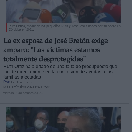
Ruth Ortiza, madre de los pequeños Ruth y José, asesinados por su padre en
Córdoba en 2011.
Derechos:
La ex esposa de José Bretón exige
amparo: "Las víctimas estamos
link
totalmente desprotegidas"
Información adicional
Ruth Ortiz ha alertado de una falta de presupuesto que
link
incide directamente en la concesión de ayudas a las
familias afectadas
Por
La Hora Digital
Más artículos de este autor
viernes, 8 de octubre de 2021