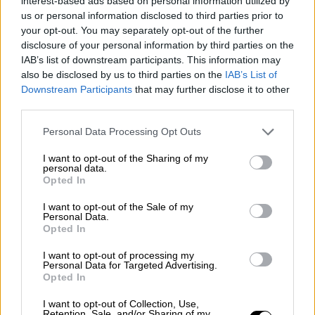
interest-based ads based on personal information utilized by
us or personal information disclosed to third parties prior to
your opt-out. You may separately opt-out of the further
disclosure of your personal information by third parties on the
IAB’s list of downstream participants. This information may
also be disclosed by us to third parties on the
IAB’s List of
Downstream Participants
that may further disclose it to other
third parties.
Personal Data Processing Opt Outs
I want to opt-out of the Sharing of my
personal data.
Opted In
El Estado dobla la cifra de ejecución de
inversión en Madrid mientras en
I want to opt-out of the Sale of my
Personal Data.
Cataluña y Andalucía no alcanza ni la
Opted In
mitad de lo previsto
I want to opt-out of processing my
Personal Data for Targeted Advertising.
No se ejecutó la mitad de la inversión en Cataluña o
Opted In
Andalucía, mientras que en Madrid se dobló la cantidad
propuesta
I want to opt-out of Collection, Use,
Por
Gabrielle Gómez Macías
Retention, Sale, and/or Sharing of my