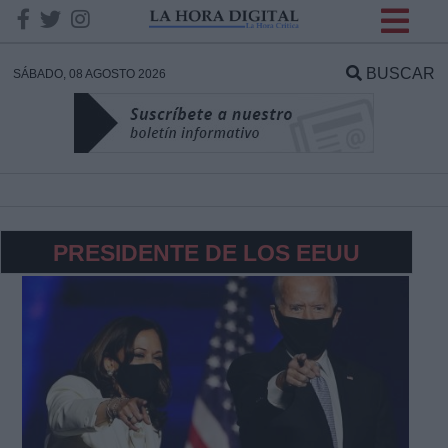
INFORMACION SOBRE LA
PROTECCIÓN DE TUS
BUSCAR
SÁBADO, 08 AGOSTO 2026
DATOS
Responsable:
Finalidad:
PRESIDENTE DE LOS EEUU
Datos tratados:
Legitimación:
Destinatarios: