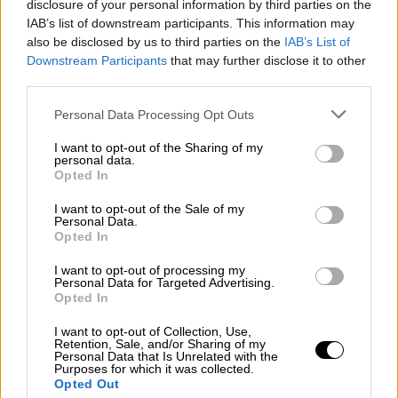
disclosure of your personal information by third parties on the
IAB’s list of downstream participants. This information may
OPINIONES DIVERSAS
also be disclosed by us to third parties on the
IAB’s List of
Downstream Participants
that may further disclose it to other
third parties.
¿La ciudadanía de Occidente es
consciente del riesgo de una tercera
Personal Data Processing Opt Outs
guerra mundial?
I want to opt-out of the Sharing of my
Por
Álvaro Frutos Rosado y Gabinete Geopolítica de
personal data.
Crisis
Opted In
Suelta y confía
I want to opt-out of the Sale of my
Personal Data.
Por
María Comesaña
Opted In
I want to opt-out of processing my
Votantes y votados
Personal Data for Targeted Advertising.
Opted In
Por
Juan Manuel Beltrán
I want to opt-out of Collection, Use,
El Conflicto de Oriente Medio: Un Nuevo
Retention, Sale, and/or Sharing of my
Personal Data that Is Unrelated with the
Orden Autoritario en Construcción
Purposes for which it was collected.
Opted Out
Por
Álvaro Frutos Rosado y Gabinete Geopolítica de