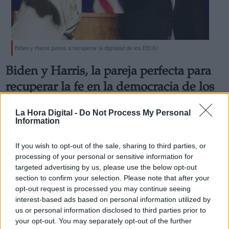
Biden y Harris juntos a recuperar la dignidad de los EEUU
Derechos:
Biden y Harris, la pareja perfecta para
recuperar la fe en la democracia de los
link
Estados Unidos
Información adicional
La Hora Digital -
Do Not Process My Personal
Donald Trump tendrá que dejar la Casa Blanca antes
link
Information
del 20 de enero. Mientras tanto las calles se llenan de
alegría, música y bailes en contraposición con los
seguidores de Trump, armados hasta los dientes, que
If you wish to opt-out of the sale, sharing to third parties, or
se baten en retirada.
processing of your personal or sensitive information for
Por
Jose Luis Martín
targeted advertising by us, please use the below opt-out
Más artículos de este autor
section to confirm your selection. Please note that after your
sábado, 7 de noviembre de 2020
opt-out request is processed you may continue seeing
interest-based ads based on personal information utilized by
us or personal information disclosed to third parties prior to
your opt-out. You may separately opt-out of the further