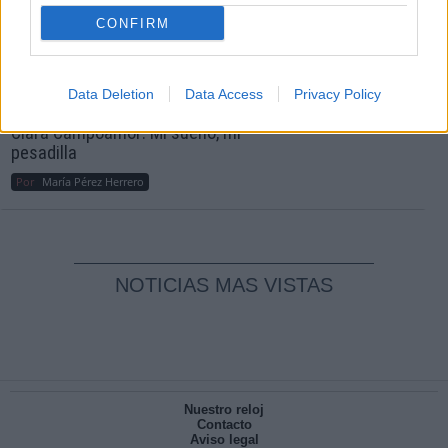
Crisis
CONFIRM
Reconquista leonesa
Por
Carlos Miranda
Data Deletion
Data Access
Privacy Policy
Clara Campoamor: Mi sueño, mi
pesadilla
Por
María Pérez Herrero
NOTICIAS MAS VISTAS
Nuestro reloj
Contacto
Aviso legal