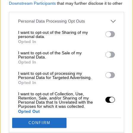
consciente del riesgo de una tercera
Downstream Participants
that may further disclose it to other
guerra mundial?
third parties.
Por
Álvaro Frutos Rosado y Gabinete Geopolítica de
Personal Data Processing Opt Outs
Crisis
I want to opt-out of the Sharing of my
Suelta y confía
personal data.
Opted In
Por
María Comesaña
I want to opt-out of the Sale of my
Personal Data.
Votantes y votados
Opted In
Por
Juan Manuel Beltrán
I want to opt-out of processing my
Personal Data for Targeted Advertising.
El Conflicto de Oriente Medio: Un Nuevo
Opted In
Orden Autoritario en Construcción
I want to opt-out of Collection, Use,
Por
Álvaro Frutos Rosado y Gabinete Geopolítica de
Retention, Sale, and/or Sharing of my
Crisis
Personal Data that Is Unrelated with the
Purposes for which it was collected.
Opted Out
Reconquista leonesa
CONFIRM
Por
Carlos Miranda