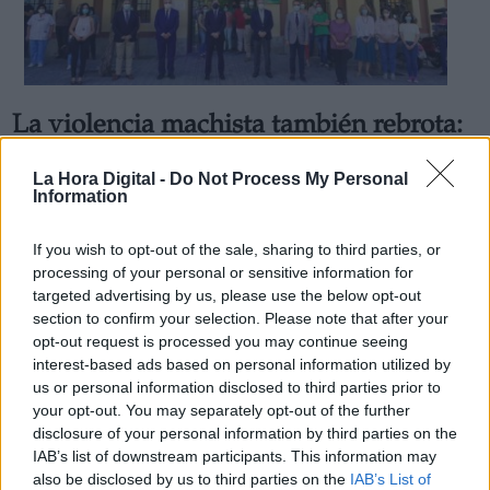
La violencia machista también rebrota:
Derechos:
un hombre mata a su mujer y a dos de
La Hora Digital -
Do Not Process My Personal
sus hijos en Úbeda
Information
link
Por
Andrea Chaparro Cayuela
Información adicional
Más artículos de este autor
If you wish to opt-out of the sale, sharing to third parties, or
link
lunes, 15 de junio de 2020
processing of your personal or sensitive information for
targeted advertising by us, please use the below opt-out
section to confirm your selection. Please note that after your
opt-out request is processed you may continue seeing
interest-based ads based on personal information utilized by
us or personal information disclosed to third parties prior to
OPINIONES DIVERSAS
your opt-out. You may separately opt-out of the further
disclosure of your personal information by third parties on the
IAB’s list of downstream participants. This information may
¿La ciudadanía de Occidente es
also be disclosed by us to third parties on the
IAB’s List of