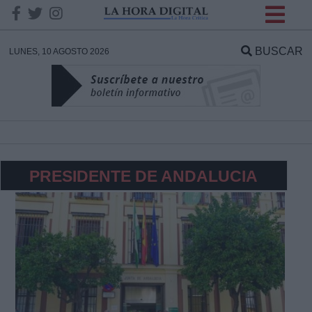
INFORMACION SOBRE LA
PROTECCIÓN DE TUS
BUSCAR
LUNES, 10 AGOSTO 2026
DATOS
Responsable:
Finalidad:
PRESIDENTE DE ANDALUCIA
Datos tratados:
Legitimación:
Destinatarios: