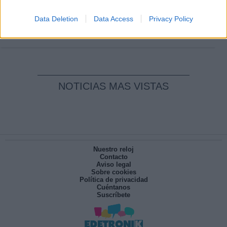
Clara Campoamor: Mi sueño, mi
pesadilla
Data Deletion
Data Access
Privacy Policy
Por
María Pérez Herrero
NOTICIAS MAS VISTAS
Nuestro reloj
Contacto
Aviso legal
Sobre cookies
Política de privacidad
Cuéntanos
Suscríbete