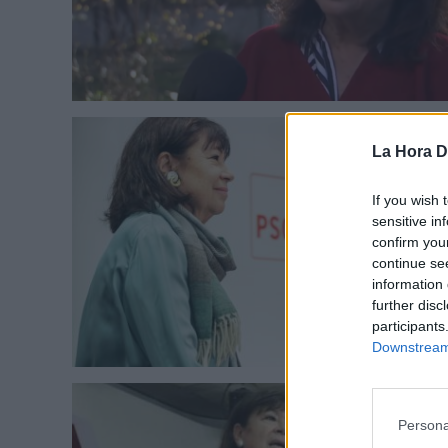
La Hora Di
If you wish 
sensitive in
confirm you
continue se
information 
further disc
participants
Downstream 
Persona