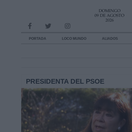
DOMINGO
INFORMACION SOBRE LA PROTECCIÓN DE TUS DATOS
09 DE AGOSTO
2026
Responsable:
Finalidad:
PORTADA
LOCO MUNDO
ALIADOS
Datos tratados:
Legitimación:
Destinatarios:
PRESIDENTA DEL PSOE
Derechos:
link
Información adicional
link