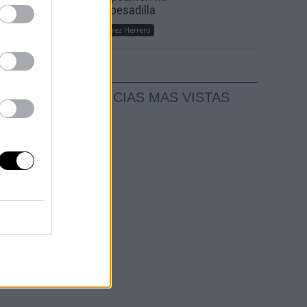
sueño, mi pesadilla
ue
Por
María Pérez Herrero
a
NOTICIAS MAS VISTAS
ue
luchen
contra