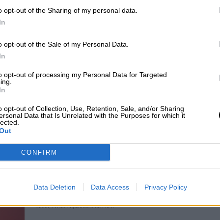
Europa y las buenas perspectivas q
o opt-out of the Sharing of my personal data.
In
abre el Fondo de Recuperación par
España
o opt-out of the Sale of my Personal Data.
Por
Jose Luis Martín
In
Más artículos de este autor
lunes, 27 de julio de 2020
to opt-out of processing my Personal Data for Targeted
ing.
In
o opt-out of Collection, Use, Retention, Sale, and/or Sharing
ersonal Data that Is Unrelated with the Purposes for which it
lected.
Narbona pide a Casado y Ayuso q
Out
abandonen la táctica partidista, y 
CONFIRM
contra el virus, en lugar de luchar 
el Gobierno
Data Deletion
Data Access
Privacy Policy
Por
Redacción La Hora Digital
Más artículos de este autor
lunes, 28 de septiembre de 2020