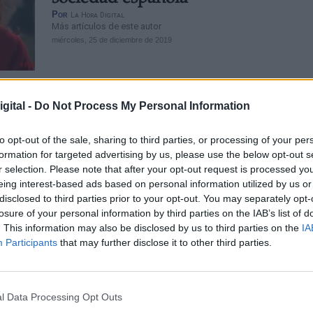
Por
La Hora Digital
Más artículos de este autor
miércoles, 25 de diciembre de 2019
gital -
Do Not Process My Personal Information
Narbona recomienda a Casado que
to opt-out of the sale, sharing to third parties, or processing of your per
a Alemania, donde los populares se
formation for targeted advertising by us, please use the below opt-out s
r selection. Please note that after your opt-out request is processed y
con la izquierda para frenar a los ul
eing interest-based ads based on personal information utilized by us or
Por
La Hora Digital
disclosed to third parties prior to your opt-out. You may separately opt-
Más artículos de este autor
losure of your personal information by third parties on the IAB’s list of
lunes, 24 de febrero de 2020
. This information may also be disclosed by us to third parties on the
IA
Participants
that may further disclose it to other third parties.
l Data Processing Opt Outs
Narbona destaca el papel de Sánch