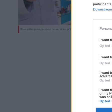
participants
Downstream 
Persona
Mascarillas para personal de servicios públicos
I want t
Opted 
I want t
Opted 
I want 
Advertis
Opted 
I want t
of my P
was col
Opted 