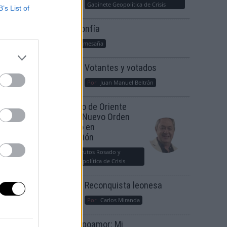
venir el
Gabinete Geopolítica de Crisis
B’s List of
r el
Suelta y confía
Por
María Comesaña
Votantes y votados
Por
Juan Manuel Beltrán
El Conflicto de Oriente
Medio: Un Nuevo Orden
Autoritario en
Construcción
Por
Álvaro Frutos Rosado y
Gabinete Geopolítica de Crisis
Reconquista leonesa
Por
Carlos Miranda
Clara Campoamor: Mi