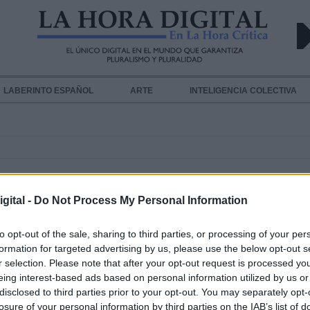
LABERINTO ESPAÑOL
ARTE
INTELIGENCIA COLECTIVA
ARILLAS
gital -
Do Not Process My Personal Information
"Plan de choque" contra el coronav
to opt-out of the sale, sharing to third parties, or processing of your per
formation for targeted advertising by us, please use the below opt-out s
medidas económicas, cierres de col
r selection. Please note that after your opt-out request is processed y
suspensión de manifestaciones, y
eing interest-based ads based on personal information utilized by us or
disclosed to third parties prior to your opt-out. You may separately opt-
congresos multitudinarios, entre ot
losure of your personal information by third parties on the IAB’s list of