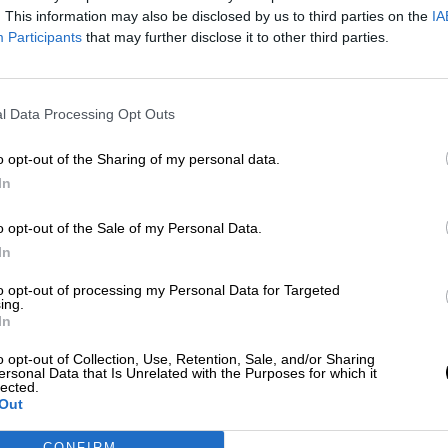
La Cadena Ser filtra algunas de las medidas para pre
. This information may also be disclosed by us to third parties on the
IA
contagio de Covid-19 que este martes podría anuncia
Participants
that may further disclose it to other third parties.
Gobierno de Sánchez
Por
La Hora Digital
Más artículos de este autor
lunes, 9 de marzo de 2020
l Data Processing Opt Outs
o opt-out of the Sharing of my personal data.
In
o opt-out of the Sale of my Personal Data.
In
to opt-out of processing my Personal Data for Targeted
ing.
In
o opt-out of Collection, Use, Retention, Sale, and/or Sharing
ersonal Data that Is Unrelated with the Purposes for which it
lected.
Out
CONFIRM