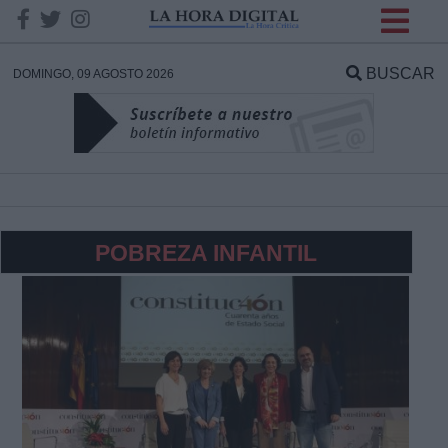
INFORMACION SOBRE LA
PROTECCIÓN DE TUS
BUSCAR
DOMINGO, 09 AGOSTO 2026
DATOS
Responsable:
Finalidad:
POBREZA INFANTIL
Datos tratados:
Legitimación:
Destinatarios: