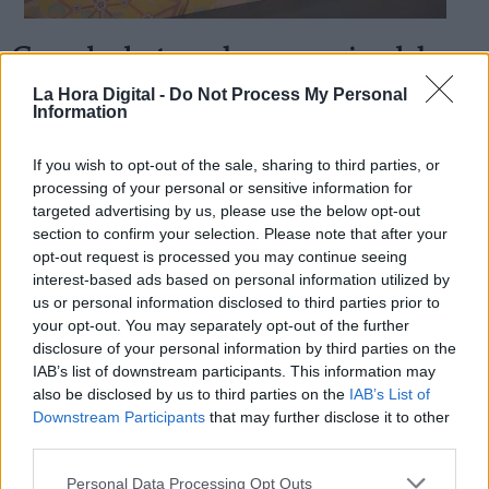
Carcedo destaca el compromiso del
Gobierno con la infancia
La Hora Digital -
Do Not Process My Personal
Information
Por
Sara Gómez
Más artículos de este autor
jueves, 6 de junio de 2019
If you wish to opt-out of the sale, sharing to third parties, or
processing of your personal or sensitive information for
targeted advertising by us, please use the below opt-out
section to confirm your selection. Please note that after your
opt-out request is processed you may continue seeing
interest-based ads based on personal information utilized by
us or personal information disclosed to third parties prior to
your opt-out. You may separately opt-out of the further
disclosure of your personal information by third parties on the
IAB’s list of downstream participants. This information may
also be disclosed by us to third parties on the
IAB’s List of
Downstream Participants
that may further disclose it to other
third parties.
Personal Data Processing Opt Outs