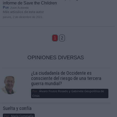
informe de Save the Children
Por
Juan Almansa
Más artículos de este autor
jueves, 2 de diciembre de 2021
1
2
OPINIONES DIVERSAS
¿La ciudadanía de Occidente es
consciente del riesgo de una tercera
guerra mundial?
Por
Álvaro Frutos Rosado y Gabinete Geopolítica de
Crisis
Suelta y confía
Por
María Comesaña