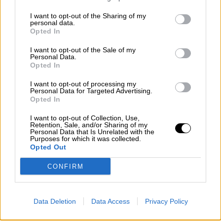
Gascó acuerda comparecer en el
I want to opt-out of the Sharing of my
personal data.
Senado para abordar la lucha contra la
Opted In
pobreza infantil
I want to opt-out of the Sale of my
Por
Personal Data.
Marisa Prieto
Más artículos de este autor
Opted In
viernes, 28 de febrero de 2020
I want to opt-out of processing my
Personal Data for Targeted Advertising.
Opted In
I want to opt-out of Collection, Use,
Retention, Sale, and/or Sharing of my
Personal Data that Is Unrelated with the
Purposes for which it was collected.
Opted Out
CONFIRM
Data Deletion
Data Access
Privacy Policy