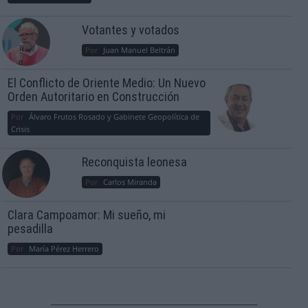
Votantes y votados
Por
Juan Manuel Beltrán
El Conflicto de Oriente Medio: Un Nuevo
Orden Autoritario en Construcción
Por
Álvaro Frutos Rosado y Gabinete Geopolítica de
Crisis
Reconquista leonesa
Por
Carlos Miranda
Clara Campoamor: Mi sueño, mi
pesadilla
Por
María Pérez Herrero