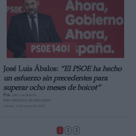
José Luis Ábalos:
“El PSOE ha hecho
un esfuerzo sin precedentes para
superar ocho meses de boicot”
Por
Jose Luis Martín
Más artículos de este autor
viernes, 3 de enero de 2020
1
2
3