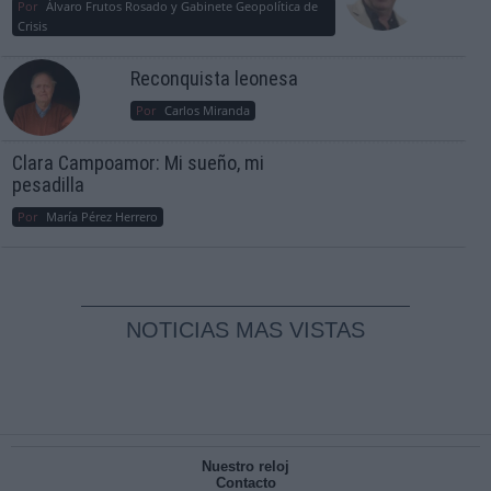
Por
Álvaro Frutos Rosado y Gabinete Geopolítica de
Crisis
Reconquista leonesa
Por
Carlos Miranda
Clara Campoamor: Mi sueño, mi
pesadilla
Por
María Pérez Herrero
NOTICIAS MAS VISTAS
Nuestro reloj
Contacto