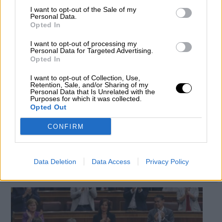
I want to opt-out of the Sale of my
Personal Data.
Opted In
I want to opt-out of processing my
Personal Data for Targeted Advertising.
Opted In
I want to opt-out of Collection, Use,
Retention, Sale, and/or Sharing of my
El Gobierno convalida el decreto ley
Personal Data that Is Unrelated with the
Purposes for which it was collected.
contra la republica catalana con el
Opted Out
apoyo de PP y Cs y la abstención de
CONFIRM
UP
Por
Jose Luis Martín
Más artículos de este autor
Data Deletion
Data Access
Privacy Policy
miércoles, 27 de noviembre de 2019