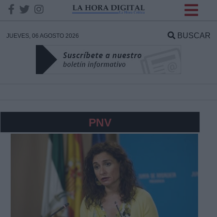
INFORMACION SOBRE LA
PROTECCIÓN DE TUS
BUSCAR
JUEVES, 06 AGOSTO 2026
DATOS
Responsable:
Finalidad:
PNV
Datos tratados:
Legitimación:
Destinatarios: