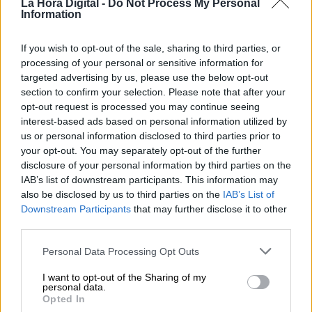
La Hora Digital -
Do Not Process My Personal
Information
If you wish to opt-out of the sale, sharing to third parties, or
processing of your personal or sensitive information for
targeted advertising by us, please use the below opt-out
section to confirm your selection. Please note that after your
opt-out request is processed you may continue seeing
Rufián (ERC) y Esteban (PNV) achacan
interest-based ads based on personal information utilized by
us or personal information disclosed to third parties prior to
el auge de Vox a Sánchez aunque no se
your opt-out. You may separately opt-out of the further
cierran a negociar
disclosure of your personal information by third parties on the
Por
IAB’s list of downstream participants. This information may
Pablo Castro
Más artículos de este autor
also be disclosed by us to third parties on the
IAB’s List of
lunes, 11 de noviembre de 2019
Downstream Participants
that may further disclose it to other
third parties.
Personal Data Processing Opt Outs
I want to opt-out of the Sharing of my
personal data.
Opted In