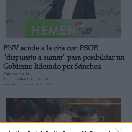
PNV acude a la cita con PSOE
"dispuesto a sumar" para posibilitar un
Gobierno liderado por Sánchez
Por
Aida Martín
Más artículos de este autor
miércoles, 4 de septiembre de 2019