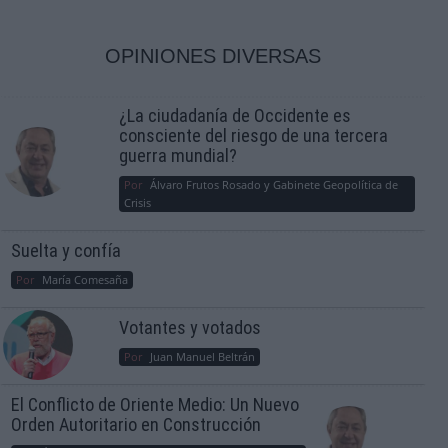
OPINIONES DIVERSAS
¿La ciudadanía de Occidente es
consciente del riesgo de una tercera
guerra mundial?
Por
Álvaro Frutos Rosado y Gabinete Geopolítica de
Crisis
Suelta y confía
Por
María Comesaña
Votantes y votados
Por
Juan Manuel Beltrán
El Conflicto de Oriente Medio: Un Nuevo
Orden Autoritario en Construcción