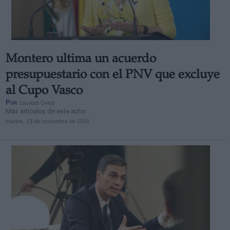
Montero ultima un acuerdo
Derechos:
presupuestario con el PNV que excluye
al Cupo Vasco
link
Por
Lourdes Chico
Información adicional
Más artículos de este autor
link
martes, 13 de noviembre de 2018