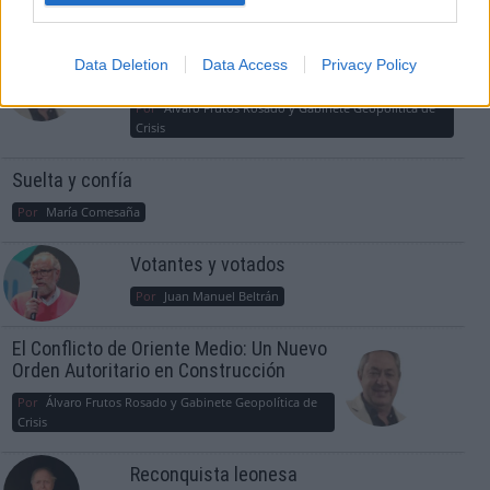
¿La ciudadanía de Occidente es
consciente del riesgo de una tercera
Data Deletion
Data Access
Privacy Policy
guerra mundial?
Por
Álvaro Frutos Rosado y Gabinete Geopolítica de
Crisis
Suelta y confía
Por
María Comesaña
Votantes y votados
Por
Juan Manuel Beltrán
El Conflicto de Oriente Medio: Un Nuevo
Orden Autoritario en Construcción
Por
Álvaro Frutos Rosado y Gabinete Geopolítica de
Crisis
Reconquista leonesa