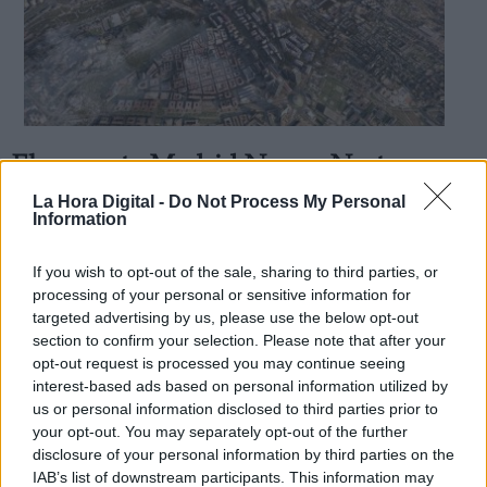
El proyecto Madrid Nuevo Norte se
debatirá en el próximo Pleno del
La Hora Digital -
Do Not Process My Personal
Information
Ayuntamiento
Por
Aida Martín
If you wish to opt-out of the sale, sharing to third parties, or
Más artículos de este autor
processing of your personal or sensitive information for
jueves, 18 de julio de 2019
targeted advertising by us, please use the below opt-out
section to confirm your selection. Please note that after your
opt-out request is processed you may continue seeing
interest-based ads based on personal information utilized by
us or personal information disclosed to third parties prior to
your opt-out. You may separately opt-out of the further
disclosure of your personal information by third parties on the
IAB’s list of downstream participants. This information may