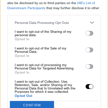
also be disclosed by us to third parties on the
IAB’s List of
Downstream Participants
that may further disclose it to other
third parties.
Personal Data Processing Opt Outs
I want to opt-out of the Sharing of my
personal data.
Getafe propone no cobrar la tasa de
Opted In
terrazas y veladores hasta el verano de
I want to opt-out of the Sale of my
Personal Data.
2021
Opted In
Por
Álvaro Secilla
Más artículos de este autor
I want to opt-out of processing my
miércoles, 6 de mayo de 2020
Personal Data for Targeted Advertising.
Opted In
I want to opt-out of Collection, Use,
Retention, Sale, and/or Sharing of my
Personal Data that Is Unrelated with the
Purposes for which it was collected.
Opted Out
OPINIONES DIVERSAS
CONFIRM