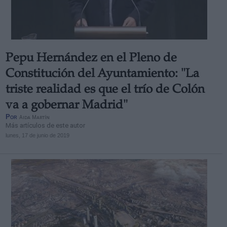
Pepu Hernández en el Pleno de
Derechos:
Constitución del Ayuntamiento: "La
triste realidad es que el trío de Colón
link
va a gobernar Madrid"
Información adicional
Por
Aida Martín
link
Más artículos de este autor
lunes, 17 de junio de 2019