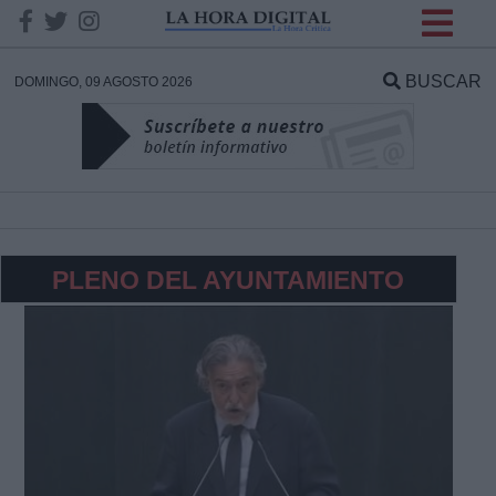
INFORMACION SOBRE LA
PROTECCIÓN DE TUS
BUSCAR
DOMINGO, 09 AGOSTO 2026
DATOS
Responsable:
Finalidad:
PLENO DEL AYUNTAMIENTO
Datos tratados:
Legitimación:
Destinatarios: