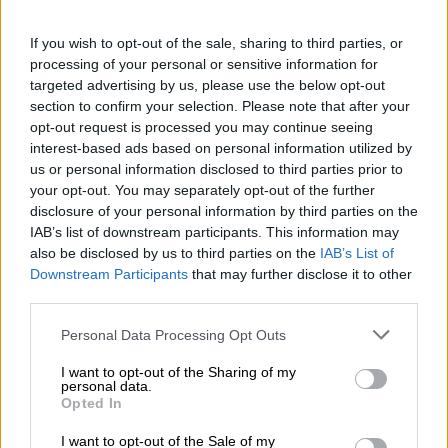
If you wish to opt-out of the sale, sharing to third parties, or
processing of your personal or sensitive information for
targeted advertising by us, please use the below opt-out
section to confirm your selection. Please note that after your
El Consejo de Ministros aprueba el
opt-out request is processed you may continue seeing
interest-based ads based on personal information utilized by
bono joven del alquiler con la ley de
us or personal information disclosed to third parties prior to
Vivienda paralizada por el CGPJ
your opt-out. You may separately opt-out of the further
Entre las medidas que el Ejecutivo aprobará hoy se
disclosure of your personal information by third parties on the
encuentran el bono de alquiler para jóvenes, el Plan
IAB’s list of downstream participants. This information may
Estatal de Acceso a la Vivienda y la ley de calidad
also be disclosed by us to third parties on the
IAB’s List of
arquitectónica
Downstream Participants
that may further disclose it to other
Por
Juan Almansa
third parties.
Más artículos de este autor
martes, 18 de enero de 2022
Personal Data Processing Opt Outs
I want to opt-out of the Sharing of my
personal data.
Opted In
I want to opt-out of the Sale of my