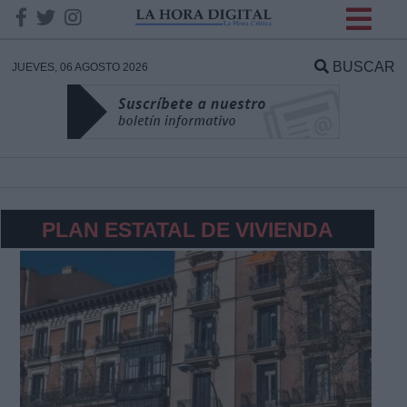
INFORMACION SOBRE LA
PROTECCIÓN DE TUS
BUSCAR
JUEVES, 06 AGOSTO 2026
DATOS
Responsable:
Finalidad:
PLAN ESTATAL DE VIVIENDA
Datos tratados:
Legitimación:
Destinatarios: