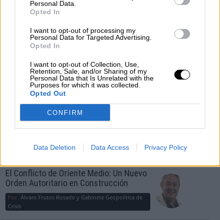
OPINIONES DIVERSAS
Personal Data.
Opted In
¿La ciudadanía de Occidente es
I want to opt-out of processing my
Personal Data for Targeted Advertising.
consciente del riesgo de una tercera
Opted In
guerra mundial?
I want to opt-out of Collection, Use,
Por
Álvaro Frutos Rosado y Gabinete Geopolítica de
Retention, Sale, and/or Sharing of my
Crisis
Personal Data that Is Unrelated with the
Purposes for which it was collected.
Opted Out
Suelta y confía
Por
María Comesaña
CONFIRM
Votantes y votados
Data Deletion
Data Access
Privacy Policy
Por
Juan Manuel Beltrán
El Conflicto de Oriente Medio: Un Nuevo
Orden Autoritario en Construcción
Por
Álvaro Frutos Rosado y Gabinete Geopolítica de
Crisis