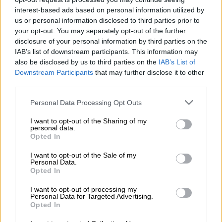
interest-based ads based on personal information utilized by
us or personal information disclosed to third parties prior to
your opt-out. You may separately opt-out of the further
disclosure of your personal information by third parties on the
IAB’s list of downstream participants. This information may
also be disclosed by us to third parties on the
IAB’s List of
Ayuso: ¿de dónde saldrán los médicos
Downstream Participants
that may further disclose it to other
para el nuevo hospital?. "No sabe no
third parties.
contesta"
Personal Data Processing Opt Outs
Ayuso se niega a responder de dónde saldrá el
personal sanitario necesario para el nuevo hospital de
I want to opt-out of the Sharing of my
Valdebebas: “Son preguntas que no se le hacen a un
personal data.
presidente autonómico”
Opted In
Por
Marina Pastor
Más artículos de este autor
I want to opt-out of the Sale of my
lunes, 26 de octubre de 2020
Personal Data.
Opted In
I want to opt-out of processing my
Personal Data for Targeted Advertising.
Opted In