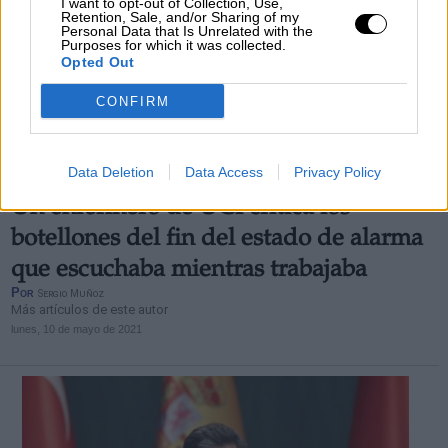
I want to opt-out of Collection, Use,
Retention, Sale, and/or Sharing of my
Personal Data that Is Unrelated with the
Purposes for which it was collected.
Opted Out
CONFIRM
Data Deletion
Data Access
Privacy Policy
Un enfermero de UCI critica los
botellones del fin del estado de alarma
que escuchaba mientras trabajaba
Por
Sergio Muñoz
Más artículos de este autor
lunes, 10 de mayo de 2021