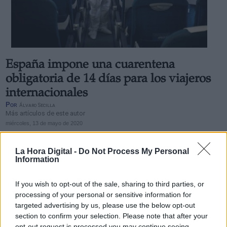
España impone una cuarentena
obligatoria de 14 días para los viajeros
internacionales
Por
Álvaro Secilla
Más artículos de este autor
miércoles, 13 de mayo de 2020
La Hora Digital -
Do Not Process My Personal
Information
If you wish to opt-out of the sale, sharing to third parties, or
processing of your personal or sensitive information for
targeted advertising by us, please use the below opt-out
section to confirm your selection. Please note that after your
opt-out request is processed you may continue seeing