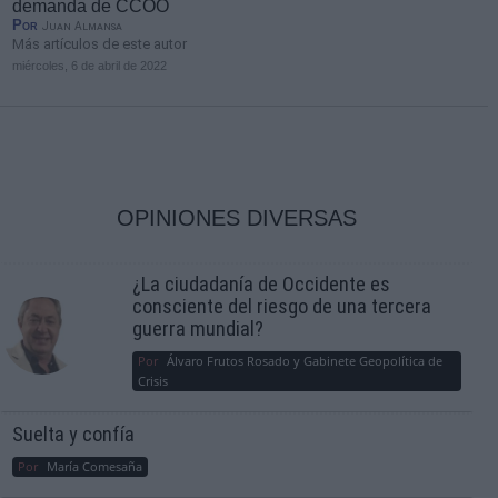
demanda de CCOO
Por
Juan Almansa
Más artículos de este autor
miércoles, 6 de abril de 2022
OPINIONES DIVERSAS
¿La ciudadanía de Occidente es
consciente del riesgo de una tercera
guerra mundial?
Por
Álvaro Frutos Rosado y Gabinete Geopolítica de
Crisis
Suelta y confía
Por
María Comesaña