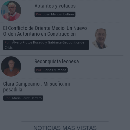
Votantes y votados
Por
Juan Manuel Beltrán
El Conflicto de Oriente Medio: Un Nuevo
Orden Autoritario en Construcción
Por
Álvaro Frutos Rosado y Gabinete Geopolítica de
Crisis
Reconquista leonesa
Por
Carlos Miranda
Clara Campoamor: Mi sueño, mi
pesadilla
Por
María Pérez Herrero
NOTICIAS MAS VISTAS