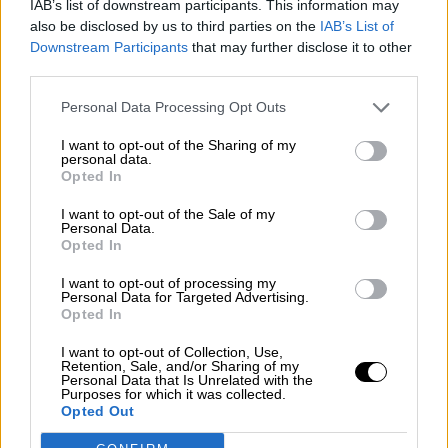
IAB’s list of downstream participants. This information may
also be disclosed by us to third parties on the
IAB’s List of
Downstream Participants
that may further disclose it to other
third parties.
Personal Data Processing Opt Outs
Crece la pederastia, el virus más letal
Las Lolitas, de todos, de Nabokov, de Kubrick o de
I want to opt-out of the Sharing of my
Adrian Lyne...
personal data.
Por
Sara Lauper
Opted In
Más artículos de este autor
sábado, 4 de julio de 2020
I want to opt-out of the Sale of my
Personal Data.
Opted In
I want to opt-out of processing my
Personal Data for Targeted Advertising.
Opted In
I want to opt-out of Collection, Use,
Retention, Sale, and/or Sharing of my
Personal Data that Is Unrelated with the
Purposes for which it was collected.
Opted Out