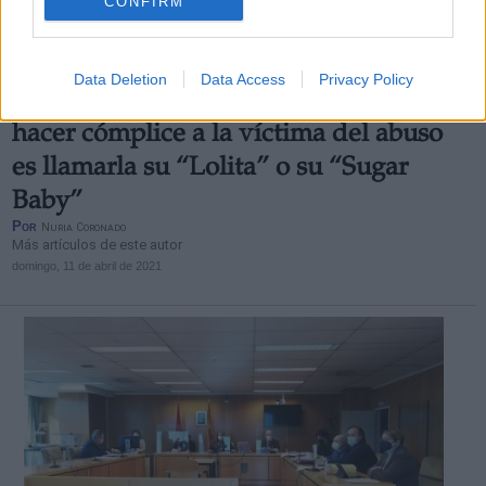
CONFIRM
Data Deletion
Data Access
Privacy Policy
La forma que tiene un abusador de
hacer cómplice a la víctima del abuso
es llamarla su “Lolita” o su “Sugar
Baby”
Por
Nuria Coronado
Más artículos de este autor
domingo, 11 de abril de 2021