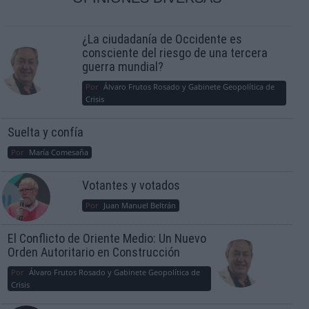
¿La ciudadanía de Occidente es
consciente del riesgo de una tercera
guerra mundial?
Por
Álvaro Frutos Rosado y Gabinete Geopolítica de
Crisis
Suelta y confía
Por
María Comesaña
Votantes y votados
Por
Juan Manuel Beltrán
El Conflicto de Oriente Medio: Un Nuevo
Orden Autoritario en Construcción
Por
Álvaro Frutos Rosado y Gabinete Geopolítica de
Crisis