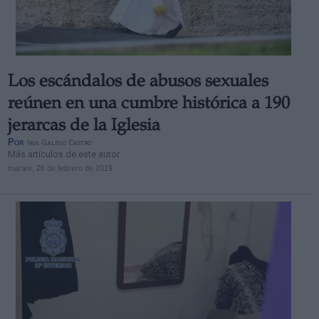
Los escándalos de abusos sexuales
Derechos:
reúnen en una cumbre histórica a 190
jerarcas de la Iglesia
link
Por
Iria Galego Castro
Información adicional
Más artículos de este autor
link
martes, 26 de febrero de 2019