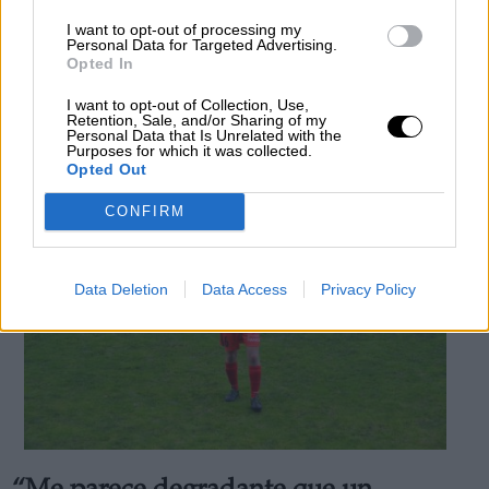
ignorantes y con miedo de ofender
I want to opt-out of processing my
Personal Data for Targeted Advertising.
para sentirse superior”
Opted In
Por
Nuria Coronado
I want to opt-out of Collection, Use,
Más artículos de este autor
Retention, Sale, and/or Sharing of my
miércoles, 3 de febrero de 2021
Personal Data that Is Unrelated with the
Purposes for which it was collected.
Opted Out
CONFIRM
Data Deletion
Data Access
Privacy Policy