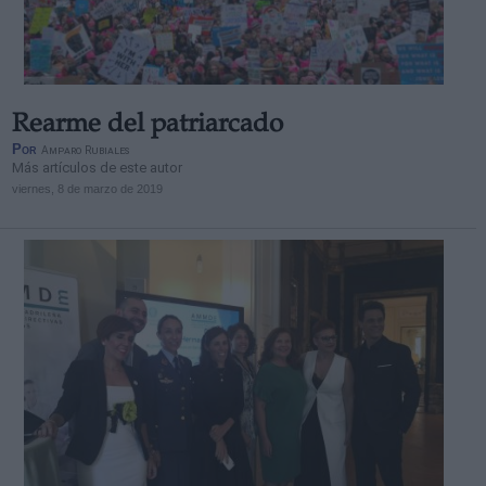
Rearme del patriarcado
Derechos:
Por
Amparo Rubiales
Más artículos de este autor
viernes, 8 de marzo de 2019
link
Información adicional
link