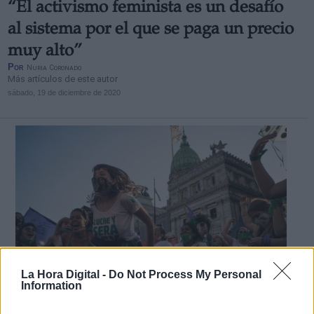
“El activismo feminista es un desafío
al sistema por el que se paga un precio
muy alto”
Por
Nuria Coronado
Más artículos de este autor
sábado, 19 de diciembre de 2020
La Hora Digital -
Do Not Process My Personal
Information