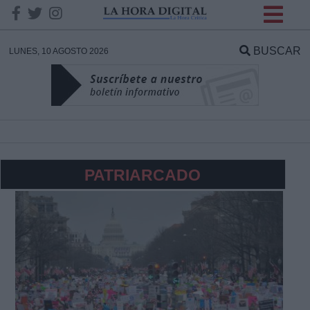
INFORMACION SOBRE LA
PROTECCIÓN DE TUS
BUSCAR
LUNES, 10 AGOSTO 2026
DATOS
Responsable:
Finalidad:
PATRIARCADO
Datos tratados:
Legitimación:
Destinatarios: