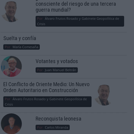
consciente del riesgo de una tercera
guerra mundial?
Por
Álvaro Frutos Rosado y Gabinete Geopolítica de
Crisis
Suelta y confía
Por
María Comesaña
Votantes y votados
Por
Juan Manuel Beltrán
El Conflicto de Oriente Medio: Un Nuevo
Orden Autoritario en Construcción
Por
Álvaro Frutos Rosado y Gabinete Geopolítica de
Crisis
Reconquista leonesa
Por
Carlos Miranda