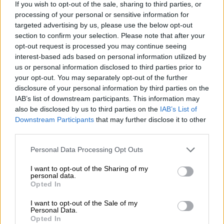
If you wish to opt-out of the sale, sharing to third parties, or
Argentina: más que pañuelos verdes
processing of your personal or sensitive information for
Por
Nuria Coronado
targeted advertising by us, please use the below opt-out
Más artículos de este autor
section to confirm your selection. Please note that after your
miércoles, 30 de diciembre de 2020
opt-out request is processed you may continue seeing
interest-based ads based on personal information utilized by
us or personal information disclosed to third parties prior to
your opt-out. You may separately opt-out of the further
disclosure of your personal information by third parties on the
IAB’s list of downstream participants. This information may
also be disclosed by us to third parties on the
IAB’s List of
Downstream Participants
that may further disclose it to other
third parties.
Personal Data Processing Opt Outs
I want to opt-out of the Sharing of my
personal data.
Opted In
I want to opt-out of the Sale of my
Raquel Rosario: “Al lobby trans le
Personal Data.
Opted In
conviene que las personas se sientan